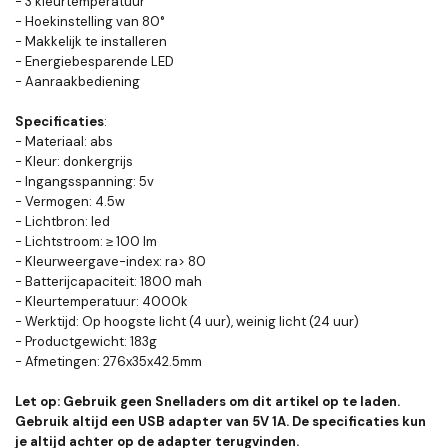
- 3 kleurtemperatuur
- Hoekinstelling van 80°
- Makkelijk te installeren
- Energiebesparende LED
- Aanraakbediening
Specificaties
:
- Materiaal: abs
- Kleur: donkergrijs
- Ingangsspanning: 5v
- Vermogen: 4.5w
- Lichtbron: led
- Lichtstroom: ≥ 100 lm
- Kleurweergave-index: ra> 80
- Batterijcapaciteit: 1800 mah
- Kleurtemperatuur: 4000k
- Werktijd: Op hoogste licht (4 uur), weinig licht (24 uur)
- Productgewicht: 183g
- Afmetingen: 276x35x42.5mm
Let op: Gebruik geen Snelladers om dit artikel op te laden.
Gebruik altijd een USB adapter van 5V 1A. De specificaties kun
je altijd achter op de adapter terugvinden.