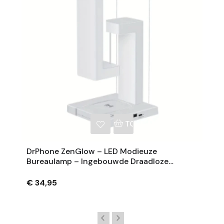
NKELWAGEN
TOEVOEGEN AAN WINKE
DrPhone ZenGlow – LED Modieuze
Bureaulamp – Ingebouwde Draadloze
Oplader – Verstelbare Verlichting –
Nachtlamp - Wit
€ 34,95