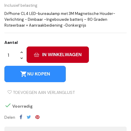
Inclusief belasting
DrPhone CL4 LED-bureaulamp met 3M Magnetische Houder-
Verlichting - Dimbaar –Ingebouwde batterij – 80 Graden
Roteerbaar + Aanraakbediening -Donkergrijs
Aantal
IN WINKELWAGEN
shopping_cart
NU KOPEN
TOEVOEGEN AAN VERLANGLIJST

Voorradig
Delen