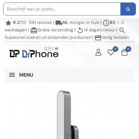
star
local_shipping
schedule
8.2
/10 · 941 reviews
|
NL
: morgen in huis
|
BE
: 1–2
redeem
replay
search
werkdagen
|
Gratis verzending
|
14 dagen retour
|
credit_card
Supersnel zoeken uit duizenden producten
|
Veilig betalen
0
0
MENU