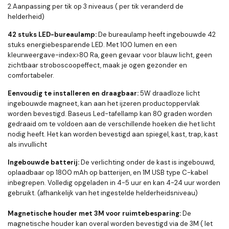
2.Aanpassing per tik op 3 niveaus ( per tik veranderd de
helderheid)
42 stuks LED-bureaulamp
:
De bureaulamp heeft ingebouwde 42
stuks energiebesparende LED. Met 100 lumen en een
kleurweergave-index>80 Ra, geen gevaar voor blauw licht, geen
zichtbaar stroboscoopeffect, maak je ogen gezonder en
comfortabeler.
Eenvoudig te installeren en draagbaar
:
5W draadloze licht
ingebouwde magneet, kan aan het ijzeren productoppervlak
worden bevestigd. Baseus Led-tafellamp kan 80 graden worden
gedraaid om te voldoen aan de verschillende hoeken die het licht
nodig heeft. Het kan worden bevestigd aan spiegel, kast, trap, kast
als invullicht
Ingebouwde batterij
:
De verlichting onder de kast is ingebouwd,
oplaadbaar op 1800 mAh op batterijen, en 1M USB type C-kabel
inbegrepen. Volledig opgeladen in 4-5 uur en kan 4-24 uur worden
gebruikt. (afhankelijk van het ingestelde helderheidsniveau)
Magnetische houder met 3M voor ruimtebesparing:
De
magnetische houder kan overal worden bevestigd via de 3M ( let