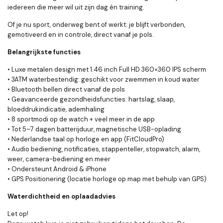
iedereen die meer wil uit zijn dag én training.
Of je nu sport, onderweg bent of werkt: je blijft verbonden,
gemotiveerd en in controle, direct vanaf je pols.
Belangrijkste functies
• Luxe metalen design met 1.46 inch Full HD 360×360 IPS scherm
• 3ATM waterbestendig: geschikt voor zwemmen in koud water
• Bluetooth bellen direct vanaf de pols
• Geavanceerde gezondheidsfuncties: hartslag, slaap,
bloeddrukindicatie, ademhaling
• 8 sportmodi op de watch + veel meer in de app
• Tot 5–7 dagen batterijduur, magnetische USB-oplading
• Nederlandse taal op horloge en app (FitCloudPro)
• Audio bediening, notificaties, stappenteller, stopwatch, alarm,
weer, camera-bediening en meer
• Ondersteunt Android & iPhone
• GPS Positionering (locatie horloge op map met behulp van GPS)
Waterdichtheid en oplaadadvies
Let op!