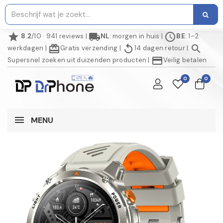
star
local_shipping
schedule
8.2
/10 · 941 reviews
|
NL
: morgen in huis
|
BE
: 1–2
redeem
replay
search
werkdagen
|
Gratis verzending
|
14 dagen retour
|
credit_card
Supersnel zoeken uit duizenden producten
|
Veilig betalen
0
0
MENU