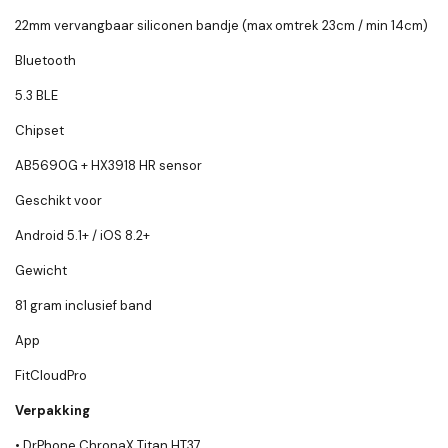
22mm vervangbaar siliconen bandje (max omtrek 23cm / min 14cm)
Bluetooth
5.3 BLE
Chipset
AB5690G + HX3918 HR sensor
Geschikt voor
Android 5.1+ / iOS 8.2+
Gewicht
81 gram inclusief band
App
FitCloudPro
Verpakking
• DrPhone ChronaX Titan HT37