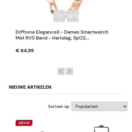
NKELWAGEN
TOEVOEGEN AAN WINKE
DrPhone EleganceX - Dames Smartwatch
Met RVS Band - Hartslag, SpO2,
Temperatuur, Slaapmonitor En Notificaties –
Rose Goud
€ 64,95
NIEUWE ARTIKELEN
Sorteer op
NIEUW