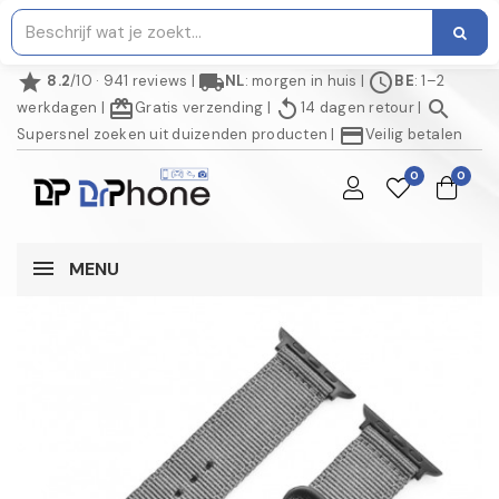
star
local_shipping
schedule
8.2
/10 · 941 reviews
|
NL
: morgen in huis
|
BE
: 1–2
redeem
replay
search
werkdagen
|
Gratis verzending
|
14 dagen retour
|
credit_card
Supersnel zoeken uit duizenden producten
|
Veilig betalen
0
0
MENU
AANBIEDING!