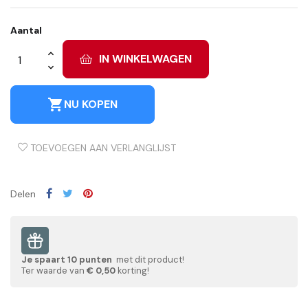
Aantal
IN WINKELWAGEN
shopping_cart
NU KOPEN
TOEVOEGEN AAN VERLANGLIJST
Delen
Je spaart
10
punten
met dit product!
Ter waarde van
€ 0,50
korting!