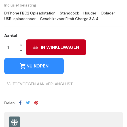
Inclusief belasting
DrPhone FBC2 Oplaadstation – Standdock – Houder – Oplader -
USB-oplaadsnoer – Geschikt voor Fitbit Charge 3 & 4
Aantal
IN WINKELWAGEN
shopping_cart
NU KOPEN
TOEVOEGEN AAN VERLANGLIJST
Delen