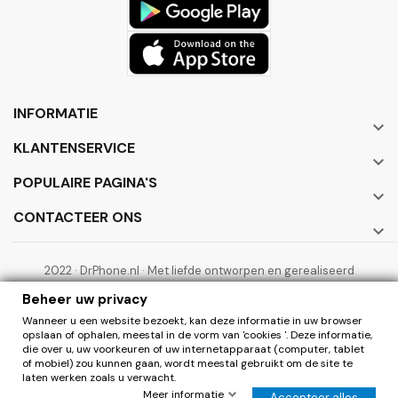
INFORMATIE

KLANTENSERVICE

POPULAIRE PAGINA'S

CONTACTEER ONS

2022 · DrPhone.nl · Met liefde ontworpen en gerealiseerd
door ElectronicWorks B.V.
Beheer uw privacy
Wanneer u een website bezoekt, kan deze informatie in uw browser
opslaan of ophalen, meestal in de vorm van 'cookies '. Deze informatie,
die over u, uw voorkeuren of uw internetapparaat (computer, tablet
of mobiel) zou kunnen gaan, wordt meestal gebruikt om de site te
laten werken zoals u verwacht.
0
Herroepen
Meer informatie
Accepteer alles