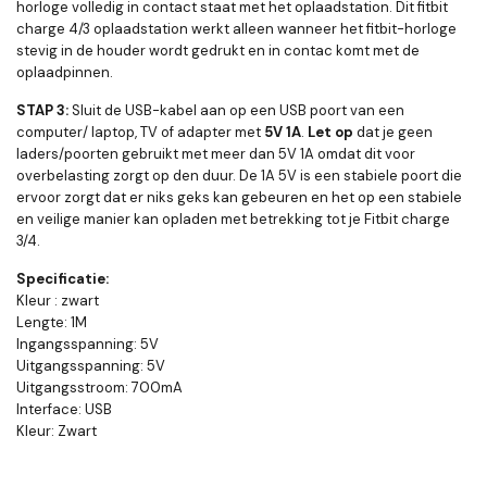
horloge volledig in contact staat met het oplaadstation. Dit fitbit
charge 4/3 oplaadstation werkt alleen wanneer het fitbit-horloge
stevig in de houder wordt gedrukt en in contac komt met de
oplaadpinnen.
STAP 3:
Sluit de USB-kabel aan op een USB poort van een
computer/ laptop, TV of adapter met
5V 1A
.
Let op
dat je geen
laders/poorten gebruikt met meer dan 5V 1A omdat dit voor
overbelasting zorgt op den duur. De 1A 5V is een stabiele poort die
ervoor zorgt dat er niks geks kan gebeuren en het op een stabiele
en veilige manier kan opladen met betrekking tot je Fitbit charge
3/4.
Specificatie:
Kleur : zwart
Lengte: 1M
Ingangsspanning: 5V
Uitgangsspanning: 5V
Uitgangsstroom: 700mA
Interface: USB
Kleur: Zwart