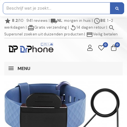
star
local_shipping
schedule
8.2
/10 · 941 reviews
|
NL
: morgen in huis
|
BE
: 1–2
redeem
replay
search
werkdagen
|
Gratis verzending
|
14 dagen retour
|
credit_card
Supersnel zoeken uit duizenden producten
|
Veilig betalen
0
0
MENU