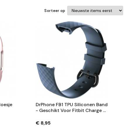
Sorteer op
oesje
DrPhone FB1 TPU Siliconen Band
- Geschikt Voor Fitbit Charge 4
kt
/ Fitbit Charge 3 / 3 SE - Pols
 2 -
Armband – Maat S - Grijs/Blauw
€ 8,95