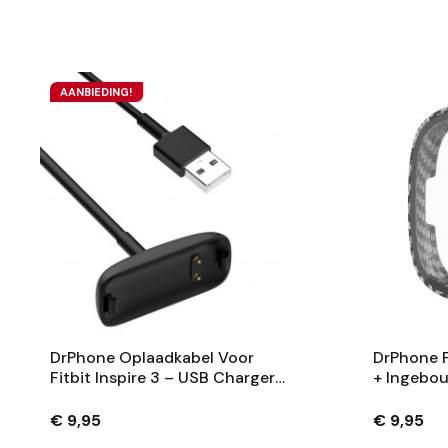
AANBIEDING!
DrPhone Oplaadkabel Voor
DrPhone 
Fitbit Inspire 3 – USB Charger
+ Ingebo
Kabel – 1 Meter
ScreenPro
Voor Fitbi
€ 9,95
€ 9,95
Carbon Sti