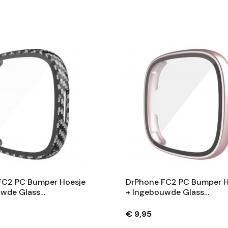
FC2 PC Bumper Hoesje
DrPhone FC2 PC Bumper H
uwde Glass
+ Ingebouwde Glass
tector - Geschikt
ScreenProtector - Geschi
t Versa 4/ Sense 2 -
Voor Fitbit Versa 4/ Sense
€ 9,95
jl
Rosegold