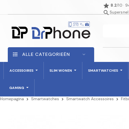
star
8.2
/10 · 
search
Supersnel
ALLE CATEGORIEËN
ACCESSOIRES
SLIM WONEN
SMARTWATCHES
GAMING
Homepagina
Smartwatches
Smartwatch Accessoires
Fitb