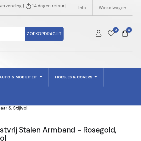
replay
 verzending
|
14 dagen retour
|
Info
Winkelwagen
0
0
ZOEKOPDRACHT
AUTO & MOBILITEIT
HOESJES & COVERS
aar & Stijlvol
estvrij Stalen Armband - Rosegold,
ol