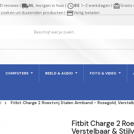
local_shipping
schedule
redeem
941 reviews
|
NL
: morgen in huis
|
BE
: 1–2 werkdagen
|
Gratis
credit_card
 zoeken uit duizenden producten
|
Veilig betalen
COMPUTERS
BEELD & AUDIO
FOTO & VIDEO
it
Fitbit Charge 2 Roestvrij Stalen Armband - Rosegold, Verstelb
Fitbit Charge 2 Ro
Verstelbaar & Stijlv