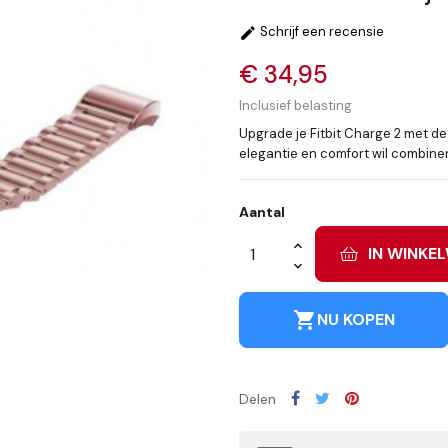
Schrijf een recensie

€ 34,95
Inclusief belasting
Upgrade je Fitbit Charge 2 met dez
elegantie en comfort wil combine
Aantal
IN WINKE
shopping_cart
NU KOPEN
Delen