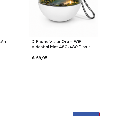
4Ah
DrPhone VisionOrb – WiFi
Videobol Met 480x480 Display
– Foto, Video En Audio – 100MB
– USB-C – Wit
€ 59,95