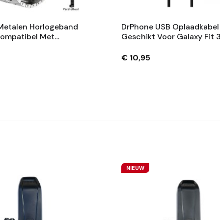
Metalen Horlogeband
DrPhone USB Oplaadkabel
Compatibel Met
Geschikt Voor Galaxy Fit 
Galaxy Watch Ultra
R390 – 5V 1A – Compact 
lver
Betrouwbaar Opladen – Z
€ 10,95
1M
NIEUW