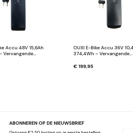
ke Accu 48V 15,6Ah
OUXI E-Bike Accu 36V 10,
– Vervangende
374,4Wh – Vervangende
 Met Slot En 2
Fietsaccu Met Slot En 2
– Zwart
Sleutels – Zwart
€ 199,95
ABONNEREN OP DE NIEUWSBRIEF
Ontvang €2,50 korting op je eerste bestelling