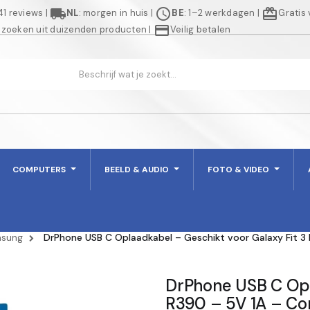
local_shipping
schedule
redeem
941 reviews
|
NL
: morgen in huis
|
BE
: 1–2 werkdagen
|
Gratis
credit_card
 zoeken uit duizenden producten
|
Veilig betalen
COMPUTERS
BEELD & AUDIO
FOTO & VIDEO
sung
DrPhone USB C Oplaadkabel – Geschikt voor Galaxy Fit 
DrPhone USB C Opl
R390 – 5V 1A – C