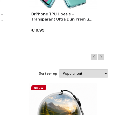
 –
DrPhone TPU Hoesje -
3
Transparant Ultra Dun Premium
En
Soft-Gel Case - Geschikt Voor
wart –
Samsung Galaxy A91
€ 9,95
Sorteer op
NIEUW