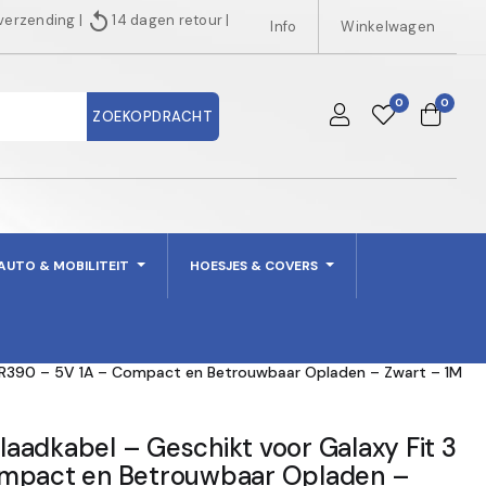
replay
 verzending
|
14 dagen retour
|
Info
Winkelwagen
0
0
ZOEKOPDRACHT
AUTO & MOBILITEIT
HOESJES & COVERS
3 R390 – 5V 1A – Compact en Betrouwbaar Opladen – Zwart – 1M
aadkabel – Geschikt voor Galaxy Fit 3
ompact en Betrouwbaar Opladen –