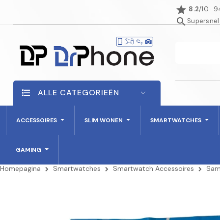
star
8.2
/10 · 
search
Supersnel
ALLE CATEGORIEËN
ACCESSOIRES
SLIM WONEN
SMARTWATCHES
GAMING
Homepagina
Smartwatches
Smartwatch Accessoires
Sam
AANBIEDING!