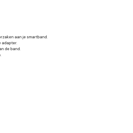
orzaken aan je smartband.
e adapter.
van de band.
.