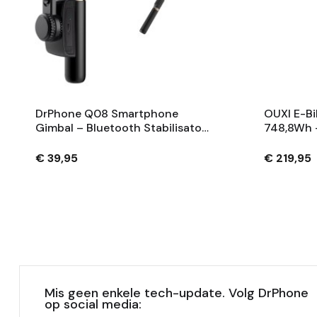
DrPhone Q08 Smartphone
OUXI E-Bi
Gimbal – Bluetooth Stabilisator
748,8Wh 
Met Tripod En 360° Rotatie -
Fietsaccu
Zwart
Sleutels 
€ 39,95
€ 219,95
Mis geen enkele tech-update. Volg DrPhone
op social media: