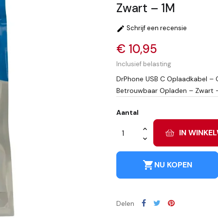
Zwart – 1M
Schrijf een recensie

€ 10,95
Inclusief belasting
DrPhone USB C Oplaadkabel – G
Betrouwbaar Opladen – Zwart 
Aantal
IN WINKE
shopping_cart
NU KOPEN
Delen