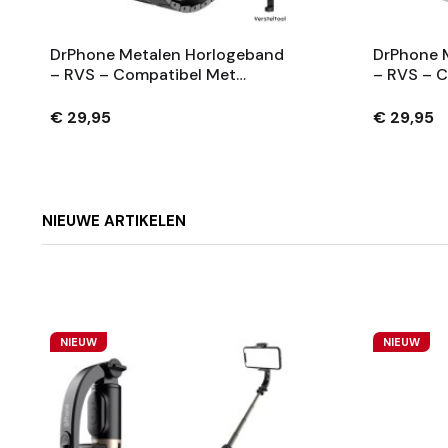
DrPhone Metalen Horlogeband
DrPhone 
– RVS – Compatibel Met
– RVS – 
Samsung Galaxy Watch Ultra
Samsung 
47mm - Zwart
47mm - Zi
€ 29,95
€ 29,95
NIEUWE ARTIKELEN
NIEUW
NIEUW