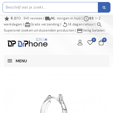
star
local_shipping
schedule
8.2
/10 · 941 reviews
|
NL
: morgen in huis
|
BE
: 1–2
redeem
replay
search
werkdagen
|
Gratis verzending
|
14 dagen retour
|
credit_card
Supersnel zoeken uit duizenden producten
|
Veilig betalen
0
0
MENU
NIET OP VOORRAAD