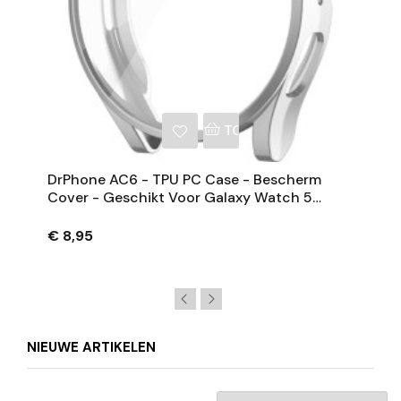
NKELWAGEN
TOEVOEGEN AAN WINKE
DrPhone AC6 - TPU PC Case - Bescherm
Cover - Geschikt Voor Galaxy Watch 5
44mm - Ingebouwde Screen Protector –
Zilver
€ 8,95
NIEUWE ARTIKELEN