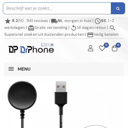
star
local_shipping
schedule
8.2
/10 · 941 reviews
|
NL
: morgen in huis
|
BE
: 1–2
redeem
replay
search
werkdagen
|
Gratis verzending
|
14 dagen retour
|
credit_card
Supersnel zoeken uit duizenden producten
|
Veilig betalen
0
0
MENU