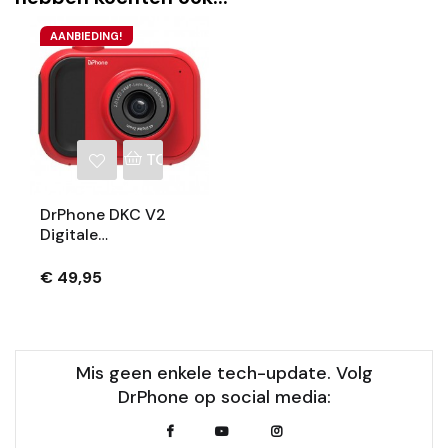
AANBIEDING!
TOEVOEGEN AAN WINKELWAGEN
DrPhone DKC V2
Digitale
Kindercamera - Full
HD - 12 Megapixel -2
€ 49,95
Inch Scherm - 4x
Zoom Inclusief 8GB
Geheugenkaart –
Rood
Mis geen enkele tech-update. Volg
DrPhone op social media: