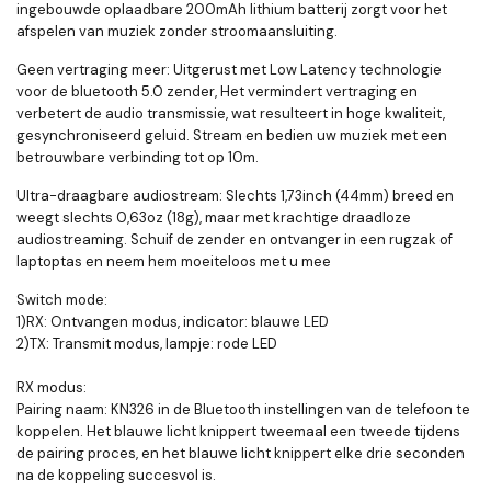
ingebouwde oplaadbare 200mAh lithium batterij zorgt voor het
afspelen van muziek zonder stroomaansluiting.
Geen vertraging meer: Uitgerust met Low Latency technologie
voor de bluetooth 5.0 zender, Het vermindert vertraging en
verbetert de audio transmissie, wat resulteert in hoge kwaliteit,
gesynchroniseerd geluid. Stream en bedien uw muziek met een
betrouwbare verbinding tot op 10m.
Ultra-draagbare audiostream: Slechts 1,73inch (44mm) breed en
weegt slechts 0,63oz (18g), maar met krachtige draadloze
audiostreaming. Schuif de zender en ontvanger in een rugzak of
laptoptas en neem hem moeiteloos met u mee
Switch mode:
1)RX: Ontvangen modus, indicator: blauwe LED
2)TX: Transmit modus, lampje: rode LED
RX modus:
Pairing naam: KN326 in de Bluetooth instellingen van de telefoon te
koppelen. Het blauwe licht knippert tweemaal een tweede tijdens
de pairing proces, en het blauwe licht knippert elke drie seconden
na de koppeling succesvol is.