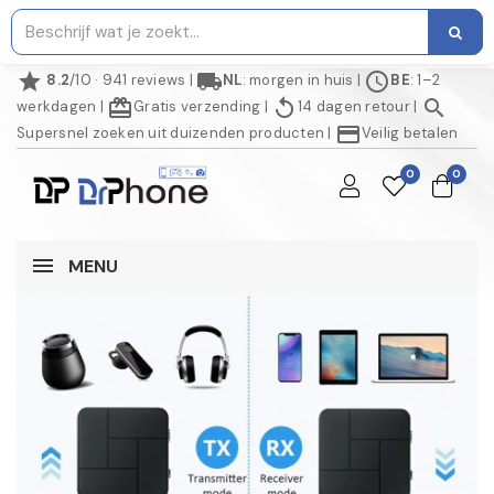
star
local_shipping
schedule
8.2
/10 · 941 reviews
|
NL
: morgen in huis
|
BE
: 1–2
redeem
replay
search
werkdagen
|
Gratis verzending
|
14 dagen retour
|
credit_card
Supersnel zoeken uit duizenden producten
|
Veilig betalen
0
0
MENU