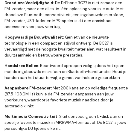
Draadloze Veelzijdigheid:
De DrPhone BC27 is niet zomaar een
FM-zender, maar een alles-in-één oplossing voor in je auto. Met
draadloze Bluetooth-connectiviteit, een ingebouwde microfoon,
FM-zender, USB-lader en MP3-speler is dit een onmisbaar
accessoire voor jouw voertuig.
Hoogwaardige Bouwkwaliteit:
Geniet van de nieuwste
technologie in een compact en stijlvol ontwerp. De BC27 is
vervaardigd met de hoogste kwaliteit materialen, wat resulteert in
duurzaamheid en betrouwbare prestaties.
Handsfree Bellen:
Beantwoord oproepen veilig tijdens het rijden
met de ingebouwde microfoon en Bluetooth-handfunctie. Houd je
handen aan het stuur terwijl je geniet van heldere gesprekken.
Aanpasbare FM-zender:
Met 206 kanalen op volledige frequentie
(87.5-108.0MHz) kun je de FM-zender aanpassen aan jouw
voorkeuren, waardoor je favoriete muziek naadloos door je
autoradio klinkt.
Multimedia Connectiviteit:
Sluit eenvoudig een U-disk aan en
speel je favoriete muziek in MP3/WMA-formaat af. De BC27 is jouw
persoonlijke DJ tijdens elke rit.