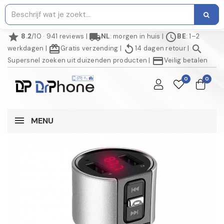
star
local_shipping
schedule
8.2
/10 · 941 reviews
|
NL
: morgen in huis
|
BE
: 1–2
redeem
replay
search
werkdagen
|
Gratis verzending
|
14 dagen retour
|
credit_card
Supersnel zoeken uit duizenden producten
|
Veilig betalen
0
0
MENU