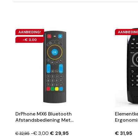
AANBIEDING!
AANBIEDIN
-€ 3,00
DrPhone MX6 Bluetooth
Elementk
Afstandsbediening Met
Ergonomis
Toetsenbord & IR
Draadloze
Programmeerbare Toetsen -
Verlichti
-€ 3,00
€ 29,95
€ 31,95
€ 32,95