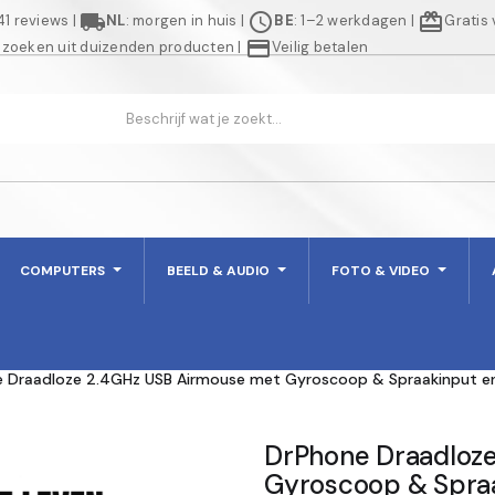
local_shipping
schedule
redeem
941 reviews
|
NL
: morgen in huis
|
BE
: 1–2 werkdagen
|
Gratis
credit_card
 zoeken uit duizenden producten
|
Veilig betalen
COMPUTERS
BEELD & AUDIO
FOTO & VIDEO
 Draadloze 2.4GHz USB Airmouse met Gyroscoop & Spraakinput en
DrPhone Draadloz
Gyroscoop & Spraa