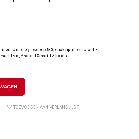
irmouse met Gyroscoop & Spraakinput en output -
Smart TV’s , Android Smart TV boxen
LWAGEN
TOEVOEGEN AAN VERLANGLIJST