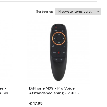
Sorteer op
es -
DrPhone MX9 - Pro Voice
 Siri
Afstandsbediening - 2.4G -
017
Draadloze Air Mouse - Android
Box / Smart TV / Beamer
€ 17,95