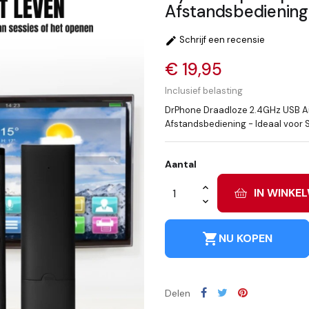
Afstandsbediening
Schrijf een recensie

€ 19,95
Inclusief belasting
DrPhone Draadloze 2.4GHz USB A
Afstandsbediening - Ideaal voor 
Aantal
IN WINKE
shopping_cart
NU KOPEN
Delen