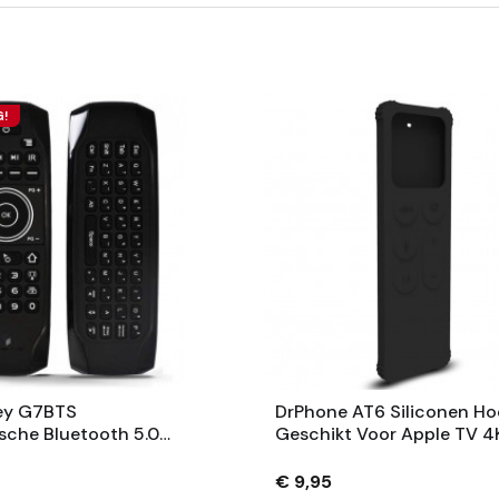
G!
ey G7BTS
DrPhone AT6 Siliconen Ho
che Bluetooth 5.0
Geschikt Voor Apple TV 4K
 Gyro Muis Met
Remote 4th 2015 & 5th 2
ng En Ingebouwde
Generation -
€ 9,95