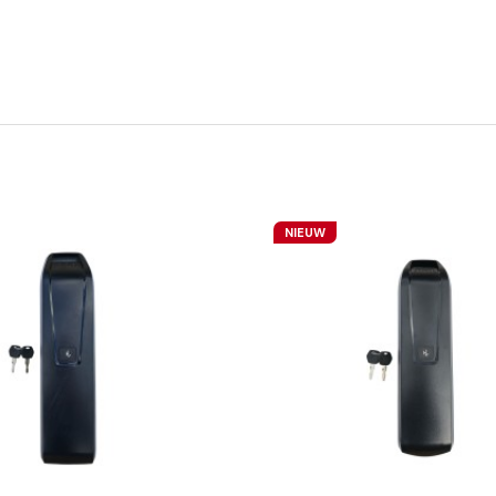
Afstandsbediening Case
NIEUW