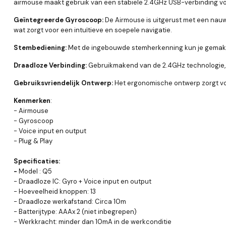
airmouse maakt gebruik van een stabiele 2.4GHz USB-verbinding voo
Geïntegreerde Gyroscoop:
De Airmouse is uitgerust met een nauwk
wat zorgt voor een intuïtieve en soepele navigatie.
Stembediening:
Met de ingebouwde stemherkenning kun je gemakkel
Draadloze Verbinding:
Gebruikmakend van de 2.4GHz technologie, bi
Gebruiksvriendelijk Ontwerp:
Het ergonomische ontwerp zorgt voor 
Kenmerken
:
- Airmouse
- Gyroscoop
- Voice input en output
- Plug & Play
Specificaties:
-
Model : Q5
- Draadloze IC: Gyro + Voice input en output
- Hoeveelheid knoppen: 13
- Draadloze werkafstand: Circa 10m
- Batterijtype: AAAx 2 (niet inbegrepen)
- Werkkracht: minder dan 10mA in de werkconditie