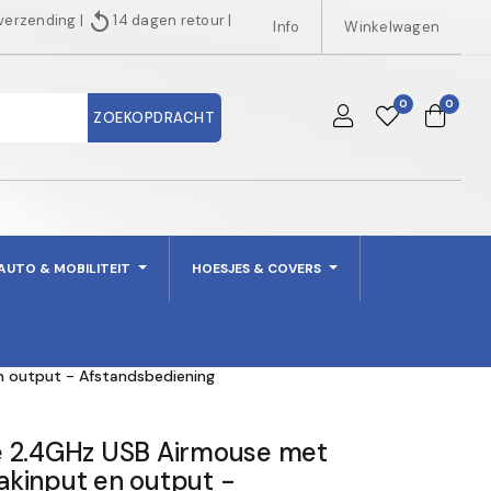
replay
 verzending
|
14 dagen retour
|
Info
Winkelwagen
0
0
ZOEKOPDRACHT
AUTO & MOBILITEIT
HOESJES & COVERS
 output - Afstandsbediening
e 2.4GHz USB Airmouse met
kinput en output -