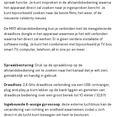
spraak functie. Je kunt inspreken in de afstandsbediening waarna
het apparaat direct zal zoeken naar je ingesproken bericht. Je
kunt bijvoorbeeld zoeken naar de beste films, het weer, of de
nieuwste celebrity nieuws.
De MX11 afstandsbediening kun je verbinden met de meegeleverde
draadloze dongle in het apparaat waarmee je het wilt verbinden
waarna het direct zal werken. Er is geen verdere installatie of
software nodig. Je kunt het combineren met bijvoorbeeld je TV box,
smart TV, computer, telefoon, all in one pc en meer.
Spraakbesturing:
Druk op de spraakknop op de
afstandsbediening om te zoeken naar het kanaal dat je wilt zien,
gemakkelijk en handig in gebruik.
Draadloos
: 2,4 GHz draadloze verbinding via een USB-ontvanger,
plug and play, je kunt lekker op de bank liggen en genieten van
draadloze bediening over een groot bereik tot 10 meter / 32,8 ft.
Ingebouwde 6-assige gyroscoop
: deze externe luchtmuis kan de
verandering van richting en snelheid waarnemen, zodat u zich
direct in de lucht kunt bewegen om hem te besturen.