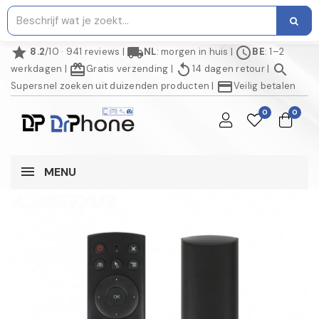
star
local_shipping
schedule
8.2
/10 · 941 reviews
|
NL
: morgen in huis
|
BE
: 1–2
redeem
replay
search
werkdagen
|
Gratis verzending
|
14 dagen retour
|
credit_card
Supersnel zoeken uit duizenden producten
|
Veilig betalen
0
0
MENU
NIET OP VOORRAAD