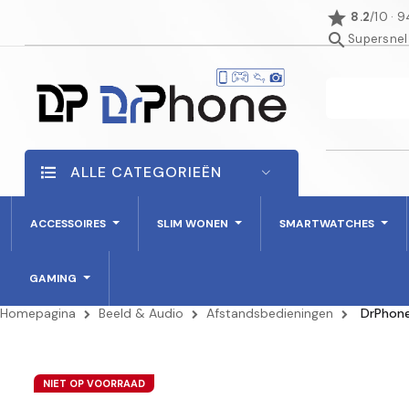
star
8.2
/10 · 
search
Supersnel
ALLE CATEGORIEËN
ACCESSOIRES
SLIM WONEN
SMARTWATCHES
GAMING
Homepagina
Beeld & Audio
Afstandsbedieningen
DrPhone
NIET OP VOORRAAD