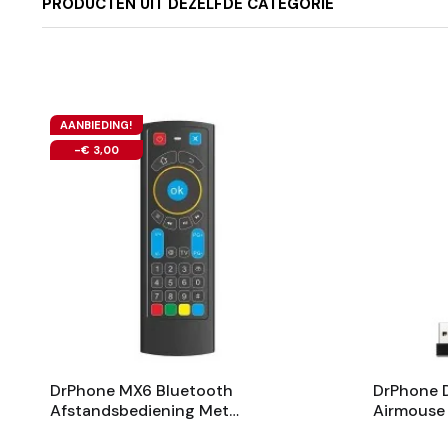
PRODUCTEN UIT DEZELFDE CATEGORIE
AANBIEDING!
-€ 3,00
DrPhone MX6 Bluetooth
DrPhone 
Afstandsbediening Met
Airmouse
Toetsenbord & IR
Spraakinp