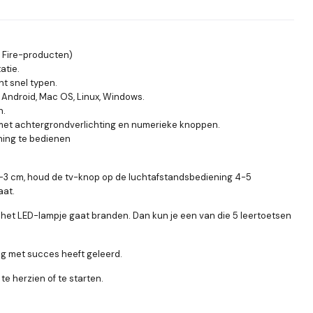
r Fire-producten)
atie.
t snel typen.
 Android, Mac OS, Linux, Windows.
n.
et achtergrondverlichting en numerieke knoppen.
ning te bedienen
1-3 cm, houd de tv-knop op de luchtafstandsbediening 4-5
aat.
 het LED-lampje gaat branden. Dan kun je een van die 5 leertoetsen
ng met succes heeft geleerd.
e herzien of te starten.