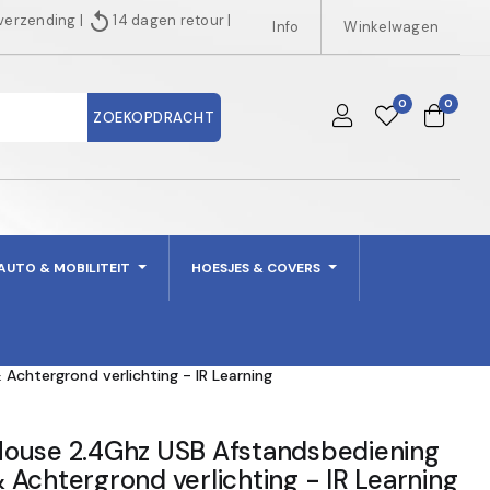
replay
 verzending
|
14 dagen retour
|
Info
Winkelwagen
0
0
ZOEKOPDRACHT
AUTO & MOBILITEIT
HOESJES & COVERS
chtergrond verlichting - IR Learning
ouse 2.4Ghz USB Afstandsbediening
Achtergrond verlichting - IR Learning