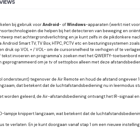
VIEWS
kelen bij gebruik voor
Android
- of
Windows
-apparaten (werkt niet voo
sortechnologieën die helpen bij het detecteren van beweging en oriënt
werp met achtergrondverlichting en je kunt zelfs in de pikdonkere nach
a Android Smart TV, TV Box, HTPC, PCTV etc en besturingssystemen zoals
 druk op VOL + / VOL- om de cursorsnelheid te verhogen of te verlage
 tekst invoeren en programma's zoeken met het QWERTY-toetsenbord m
 geprogrammeerd om je tv of settopbox alleen met deze afstandsbedie
ocol ondersteunt) tegenover de Air Remote en houd de afstand ongeveer 
ngzaam, dat betekent dat de luchtafstandsbediening nu in leermodus st
et worden geleerd, de Air-afstandsbediening ontvangt het IR-signaal en
LED-lampje knippert langzaam, wat betekent dat de luchtafstandsbedieni
e verlaten. En je kunt doorgaan vanaf stap 1 om een ​​nieuwe instelling t