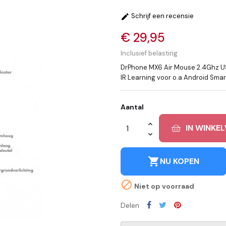
Schrijf een recensie

€ 29,95
Inclusief belasting
DrPhone MX6 Air Mouse 2.4Ghz US
IR Learning voor o.a Android Smart
Aantal
IN WINKE
shopping_cart
NU KOPEN

Niet op voorraad
Delen