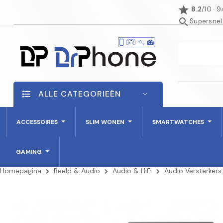
star
8.2
/10 · 
search
Supersnel
ALLE CATEGORIEËN
ACCESSOIRES
SLIM WONEN
SMARTWATCHES
GAMING
Homepagina
Beeld & Audio
Audio & HiFi
Audio Versterkers
NIET OP VOORRAAD