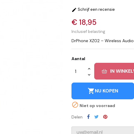
Schrijf een recensie

€ 18,95
Inclusief belasting
DrPhone XZ02 – Wireless Audio 
Aantal
IN WINKE
shopping_cart
NU KOPEN

Niet op voorraad
Delen