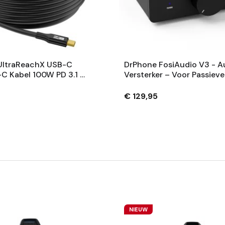
UltraReachX USB-C
DrPhone FosiAudio V3 - A
C Kabel 100W PD 3.1 –
Versterker – Voor Passieve
 8K 60Hz – 5 Meter
Luidsprekers - Stereo Vers
- Japanse ELNA-
€ 129,95
Condensatoren
NIEUW