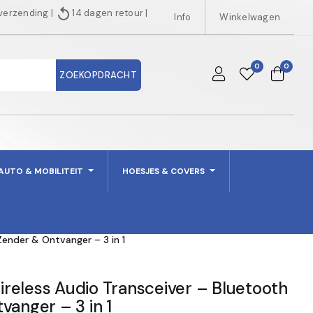
replay
 verzending
|
14 dagen retour
|
Info
Winkelwagen
0
0
ZOEKOPDRACHT
AUTO & MOBILITEIT
HOESJES & COVERS
ender & Ontvanger – 3 in 1
reless Audio Transceiver – Bluetooth
vanger – 3 in 1