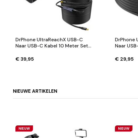
DrPhone UltraReachX USB-C
DrPhone 
Naar USB-C Kabel 10 Meter Set
Naar USB-
– 100W PD 3.1 – Inclusief
20Gbps –
Signaalversterker – (2x 5M +
€ 39,95
€ 29,95
Repeater)
NIEUWE ARTIKELEN
NIEUW
NIEUW