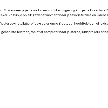
5.0. Wanneer je je bevind in een drukke omgeving kun je de Draadloze Au
speaker. Zo kun je op elk gewenst moment naar je favoriete films en vide
, stereo-installatie, of cd-speler om je Bluetooth hoofdtelefoon of luids
eschikte telefoon, tablet of computer naar je stereo, luidsprekers of h