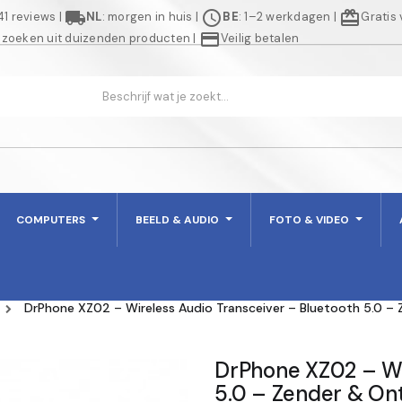
local_shipping
schedule
redeem
941 reviews
|
NL
: morgen in huis
|
BE
: 1–2 werkdagen
|
Gratis
credit_card
 zoeken uit duizenden producten
|
Veilig betalen
COMPUTERS
BEELD & AUDIO
FOTO & VIDEO
DrPhone XZ02 – Wireless Audio Transceiver – Bluetooth 5.0 – Z
DrPhone XZ02 – Wi
5.0 – Zender & Ont