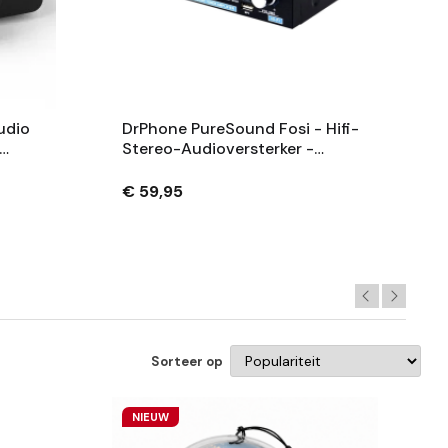
udio
DrPhone PureSound Fosi - Hifi-
Stereo-Audioversterker -
terker
Bluetooth Audio Power
Versterker - 2-Kanaals Output
€ 59,95
Sorteer op
NIEUW