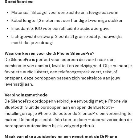
Specificaties:
Materiaal:
Silicagel voor een zachte en stevige pasvorm
Kabel lengte:
1,2 meter met een handige L-vormige stekker
Impedantie:
16Ω voor een efficiënte audioweergave
Lichtgewicht ontwerp:
Slechts 31 gram, zodat je nauwelijks
merkt dat je ze draagt
Waarom kiezen voor de DrPhone SilencePro?
De SilencePro is perfect voor iedereen die zoekt naar een
combinatie van comfort, kwaliteit en veelzijdigheid. Of je nu naar je
favoriete audio luistert, een telefoongesprek voert, reist, of
ontspant, deze oordoppen passen zich moeiteloos aan jouw
levensstijl aan.
Verbindingsmethode:
De SilencePro oordoppen verbind je eenvoudig met je iPhone via
Bluetooth. Sluit de oordoppen aan en open de Bluetooth-
instellingen op je iPhone. Selecteer de SilencePro om verbinding te
maken. Dit hoef je slechts één keer te doen – daarna verbinden de
oordoppen automatisch bij elk volgend gebruik.
Maak van elke audiobeleving een genot met de DrPhone