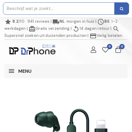
star
local_shipping
schedule
8.2
/10 · 941 reviews
|
NL
: morgen in huis
|
BE
: 1–2
redeem
replay
search
werkdagen
|
Gratis verzending
|
14 dagen retour
|
credit_card
Supersnel zoeken uit duizenden producten
|
Veilig betalen
0
0
MENU
AANBIEDING!
NIET OP VOORRAAD