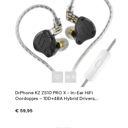
NKELWAGEN
TOEVOEGEN AAN WINKE
DrPhone KZ ZS10 PRO X - In-Ear HiFi
Oordopjes – 1DD+4BA Hybrid Drivers,
0.75mm 2-Pin Kabel, 3.5mm Jack –
Audiofiele Koptelefoon
€ 59,95