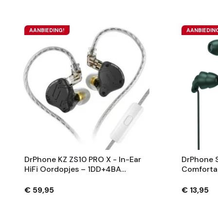
AANBIEDING!
AANBIEDIN
DrPhone KZ ZS10 PRO X - In-Ear
DrPhone S
HiFi Oordopjes – 1DD+4BA
Comfortab
Hybrid Drivers, 0.75mm 2-Pin
Oordoppe
Kabel, 3.5mm Jack – Audiofiele
Ruisonder
€ 59,95
€ 13,95
Koptelefoon
Kristalhe