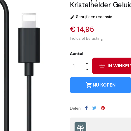
Kristalhelder Gelu
Schrijf een recensie

€ 14,95
Inclusief belasting
Aantal
IN WINKE
shopping_cart
NU KOPEN
Delen