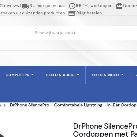
local_shipping
schedule
redeem
941 reviews
|
NL
: morgen in huis
|
BE
: 1–2 werkdagen
|
Gratis
credit_card
 zoeken uit duizenden producten
|
Veilig betalen
COMPUTERS
BEELD & AUDIO
FOTO & VIDEO
n
DrPhone SilencePro - Comfortabele Lightning - In-Ear Oordop
DrPhone SilencePro
Oordoppen met Pas