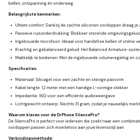
bellen, ontspanning én onderweg.
Belangrijkste kenmerken:
Ultiem comfort:
Dankzij de zachte siliconen oordoppen draag je ze
Passieve ruisonderdrukking:
Blokkeer storende omgevingsgeluide
Ingebouwde microfoon:
Ideaal voor handsfree bellen of online v
Krachtig en gebalanceerd geluid:
Het Balanced Armature-systeem
Makkelijk te bedienen:
Met de ingebouwde volumeregeling en con
Specificaties:
Materiaal:
Silicagel voor een zachte en stevige pasvorm
Kabel lengte:
1,2 meter met een handige L-vormige stekker
Impedantie:
16Ω voor een efficiënte audioweergave
Lichtgewicht ontwerp:
Slechts 31 gram, zodat je nauwelijks merkt
Waarom kiezen voor de DrPhone SilencePro?
De SilencePro is perfect voor iedereen die zoekt naar een combinatie 
oordoppen passen zich moeiteloos aan jouw levensstijl aan.
Verbindingsmethode: