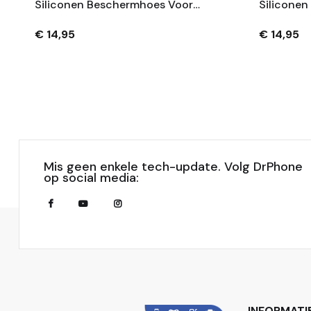
Siliconen Beschermhoes Voor
Silicone
Compatibel Met Canon
Panasonic
PowerShot G7 X Mark III – Extra
Schokabs
€ 14,95
€ 14,95
Grip – Zwart
Krasbeste
Mis geen enkele tech-update. Volg DrPhone
op social media:
INFORMATI