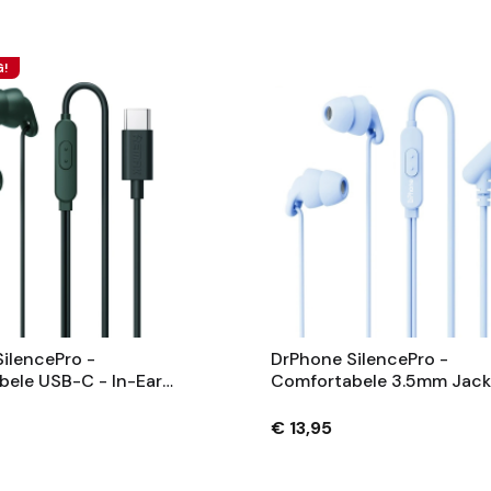
G!
ilencePro -
DrPhone SilencePro -
ele USB-C - In-Ear
Comfortabele 3.5mm Jack 
n Met Passieve
Ear Oordoppen Met Passi
drukking En
Ruisonderdrukking En
€ 13,95
lder Geluid - Groen
Kristalhelder Geluid - Bla