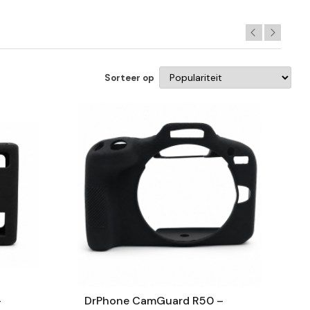
Sorteer op
–
DrPhone CamGuard R50 –