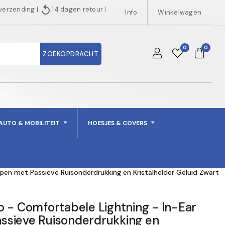
replay
 verzending
|
14 dagen retour
|
Info
Winkelwagen
0
0
ZOEKOPDRACHT
AUTO & MOBILITEIT
HOESJES & COVERS
pen met Passieve Ruisonderdrukking en Kristalhelder Geluid Zwart
 - Comfortabele Lightning - In-Ear
sieve Ruisonderdrukking en