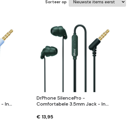
Sorteer op
DrPhone SilencePro -
- In-
Comfortabele 3.5mm Jack - In-
eve
Ear Oordoppen Met Passieve
Ruisonderdrukking En
€ 13,95
uw
Kristalhelder Geluid - Groen