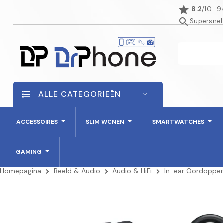
star
8.2
/10 · 
search
Supersnel
ALLE CATEGORIEËN
ACCESSOIRES
SLIM WONEN
SMARTWATCHES
GAMING
Homepagina
Beeld & Audio
Audio & HiFi
In-ear Oordoppe
AANBIEDING!