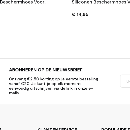
n Beschermhoes Voor
Siliconen Beschermhoes 
 Lumix ZS99 –
Compatibel Met Fujifilm I
orberend –
Mini Evo – Krasbestendig 
€ 14,95
ndig – Extra
Extra
ABONNEREN OP DE NIEUWSBRIEF
Ontvang €2,50 korting op je eerste bestelling
vanaf €20. Je kunt je op elk moment
eenvoudig uitschrijven via de link in onze e-
mails.
E
KLANTENSERVICE
POPULAIRE P