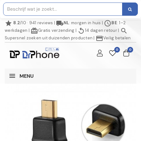
star
local_shipping
schedule
8.2
/10 · 941 reviews
|
NL
: morgen in huis
|
BE
: 1–2
redeem
replay
search
werkdagen
|
Gratis verzending
|
14 dagen retour
|
credit_card
Supersnel zoeken uit duizenden producten
|
Veilig betalen
0
0
MENU