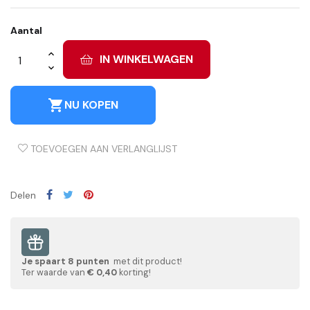
Aantal
IN WINKELWAGEN
shopping_cart
NU KOPEN
TOEVOEGEN AAN VERLANGLIJST
Delen
Je spaart
8
punten
met dit product!
Ter waarde van
€ 0,40
korting!