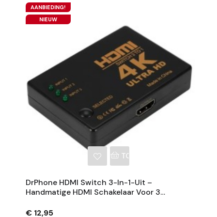
AANBIEDING!
NIEUW
NKELWAGEN
TOEVOEGEN AAN WINKE
DrPhone HDMI Switch 3-In-1-Uit –
Handmatige HDMI Schakelaar Voor 3
Apparaten Tot 4K UHD – Zwart
€ 12,95