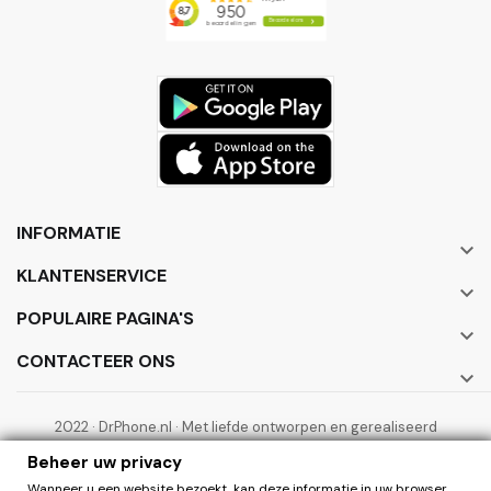
INFORMATIE

KLANTENSERVICE

POPULAIRE PAGINA'S

CONTACTEER ONS

2022 · DrPhone.nl · Met liefde ontworpen en gerealiseerd
door ElectronicWorks B.V.
Beheer uw privacy
Wanneer u een website bezoekt, kan deze informatie in uw browser