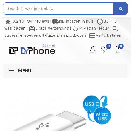
star
local_shipping
schedule
8.2
/10 · 941 reviews
|
NL
: morgen in huis
|
BE
: 1–2
redeem
replay
search
werkdagen
|
Gratis verzending
|
14 dagen retour
|
credit_card
Supersnel zoeken uit duizenden producten
|
Veilig betalen
0
0
MENU
NIET OP VOORRAAD