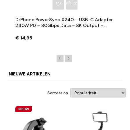
NKELWAGEN
TOEVOEGEN AAN WINKE
DrPhone PowerSync X240 – USB-C Adapter
240W PD – 80Gbps Data – 8K Output –
Digitaal Display – Aluminium OTG Adapter
€ 14,95
NIEUWE ARTIKELEN
Sorteer op
NIEUW