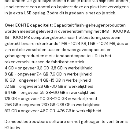
bestanden. Je gaat bijvoorbeeld naar je foto's via mijn bestanden ,
je selecteert een aantal en kopieert deze en plakt het vervolgens
in je extra USB opslag. Zodra dit is gedaan is het op je stick.
Over ECHTE capaciteit:
Capaciteit flash-geheugenproducten
worden meestal geleverd in overeenstemming met 1MB = 1000 KB,
1G = 1000 MB computergebruik, maar het besturingssysteem
gebruikt binaire rekenkunde 1 MB = 1024 KB, 1 GB = 1024 MB, dus er
zijn enkele verschillen tussen de weergavecapaciteit en
geheugenproducten met standaardcapaciteit. Dit is het
rekenverschil tussen de fabrikant en stick:
4 GB = ongeveer 3,6 GB-3,8 GB in werkelijkheid
8 GB = ongeveer 7,4 GB-7,6 GB in werkelijkheid
16 GB = ongeveer 14 GB-15 GB in werkelijkheid
32 GB = ongeveer 28 GB-30 GB in werkelijkheid
64 GB = ongeveer 58 GB-60 GB in werkelijkheid
128 GB = ongeveer 110 GB-120 GB in werkelijkheid
256 GB = ongeveer 230 GB-238 GB in werkelijkheid
512 GB = ongeveer 460 GB-476 GB in werkelijkheid
De meest betrouwbare software om het geheugen te verifiëren is
H2testw.