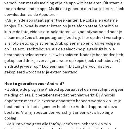
verschijnen met als melding of je de app wilt instaleren. Dit staat je
toe en download te app. Als dit niet gebeurd dan kun je het zelf ook
downloaden via de Appstore.
-Als je in de app staat zijn er twee kanten. De Lokaal en externe
kopjes. De lokaal is wat er intern op je telefoon staat. Vanuit hier
kun je de foto, video’s etc. selecteren. Je gaat bijvoorbeeld naar je
album map ( zie album pictogram ), zodra je hier op drukt verschijnt
alle foto’s etc. op je scherm. Druk op een map en druk vervolgens
op ‘’ select ‘’ rechtsboven. Als de select kno pis gedrukt kun je
bestanden selecteren die je wilt kopiëren. Nadat je bestanden heb
gekopieerd druk je vervolgens weer op kopie ( ook rechtsboven )
en drukt je weer op ‘’ kopieer naar ‘’. Dit zorgt ervoor dat het
gekopieerd wordt naar je extern bestand.
Hoe te gebruiken voor Android?
- Zodra je de plug in je Android apparaat zet dan verschijnt er geen
melding of iets. Dit betekent niet dat het niet werkt. Bij Android
apparaten moet alle externe apparaten beheert worden via '' mijn
bestanden '' In het algemeen heeft elke Android apparaat deze
bestand. Via mijn bestanden verschijnt er een extra kop bij je
opslag.
- Je kunt vervolgens alle foto's/video's etc. beheren via mijn