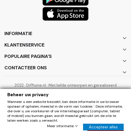
INFORMATIE

KLANTENSERVICE

POPULAIRE PAGINA'S

CONTACTEER ONS

2022 · DrPhone.nl · Met liefde ontworpen en gerealiseerd
door ElectronicWorks B.V.
Beheer uw privacy
Wanneer u een website bezoekt, kan deze informatie in uw browser
opslaan of ophalen, meestal in de vorm van 'cookies '. Deze informatie,
die over u, uw voorkeuren of uw internetapparaat (computer, tablet
of mobiel) zou kunnen gaan, wordt meestal gebruikt om de site te
laten werken zoals u verwacht.
0
Herroepen
Meer informatie
Accepteer alles