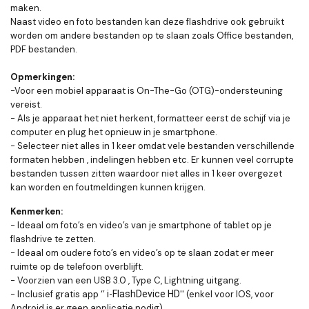
maken.
Naast video en foto bestanden kan deze flashdrive ook gebruikt
worden om andere bestanden op te slaan zoals Office bestanden,
PDF bestanden.
Opmerkingen:
-Voor een mobiel apparaat is On-The-Go (OTG)-ondersteuning
vereist.
- Als je apparaat het niet herkent, formatteer eerst de schijf via je
computer en plug het opnieuw in je smartphone.
- Selecteer niet alles in 1 keer omdat vele bestanden verschillende
formaten hebben , indelingen hebben etc. Er kunnen veel corrupte
bestanden tussen zitten waardoor niet alles in 1 keer overgezet
kan worden en foutmeldingen kunnen krijgen.
Kenmerken:
- Ideaal om foto’s en video’s van je smartphone of tablet op je
flashdrive te zetten.
- Ideaal om oudere foto’s en video’s op te slaan zodat er meer
ruimte op de telefoon overblijft.
- Voorzien van een USB 3.0 , Type C, Lightning uitgang.
- Inclusief gratis app ‘’
i-FlashDevice HD
'' (enkel voor IOS, voor
Android is er geen applicatie nodig).