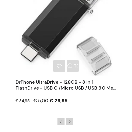
TOEVOEGEN AAN WINKE
DrPhone UltraDrive - 128GB - 3 In 1
FlashDrive - USB C /Micro USB / USB 3.0 Met
Extra Opslag - OTG -USB Stick
-€ 5,00
€ 29,95
€ 34,95