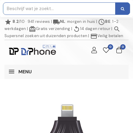
star
local_shipping
schedule
8.2
/10 · 941 reviews
|
NL
: morgen in huis
|
BE
: 1–2
redeem
replay
search
werkdagen
|
Gratis verzending
|
14 dagen retour
|
credit_card
Supersnel zoeken uit duizenden producten
|
Veilig betalen
0
0
MENU
NIET OP VOORRAAD