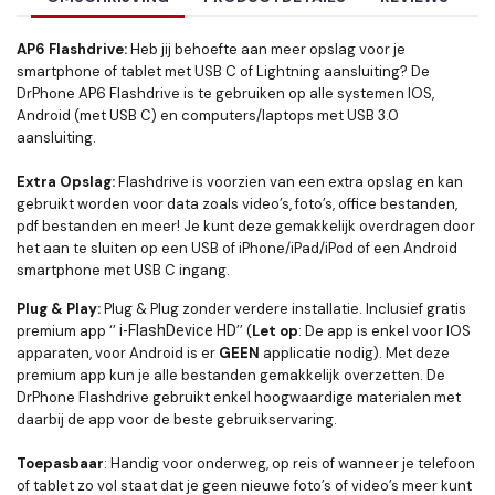
AP6 Flashdrive:
Heb jij behoefte aan meer opslag voor je
smartphone of tablet met USB C of Lightning aansluiting? De
DrPhone AP6 Flashdrive is te gebruiken op alle systemen IOS,
Android (met USB C) en computers/laptops met USB 3.0
aansluiting.
Extra Opslag:
Flashdrive is voorzien van een extra opslag en kan
gebruikt worden voor data zoals video’s, foto’s, office bestanden,
pdf bestanden en meer! Je kunt deze gemakkelijk overdragen door
het aan te sluiten op een USB of iPhone/iPad/iPod of een Android
smartphone met USB C ingang.
Plug & Play:
Plug & Plug zonder verdere installatie. Inclusief gratis
premium app ‘’
i-FlashDevice HD
’’ (
Let op
: De app is enkel voor IOS
apparaten, voor Android is er
GEEN
applicatie nodig). Met deze
premium app kun je alle bestanden gemakkelijk overzetten. De
DrPhone Flashdrive gebruikt enkel hoogwaardige materialen met
daarbij de app voor de beste gebruikservaring.
Toepasbaar
: Handig voor onderweg, op reis of wanneer je telefoon
of tablet zo vol staat dat je geen nieuwe foto’s of video’s meer kunt