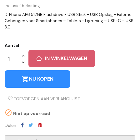
Inclusief belasting
DrPhone AP6 512GB Flashdrive - USB Stick - USB Opslag - Externe
Geheugen voor Smartphones – Tablets - Lightning – USB-C – USB.
3.0
Aantal
IN WINKELWAGEN
shopping_cart
NU KOPEN
TOEVOEGEN AAN VERLANGLIJST

Niet op voorraad
Delen