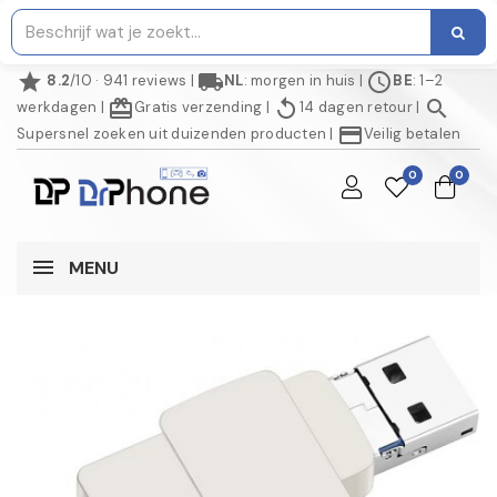
star
local_shipping
schedule
8.2
/10 · 941 reviews
|
NL
: morgen in huis
|
BE
: 1–2
redeem
replay
search
werkdagen
|
Gratis verzending
|
14 dagen retour
|
credit_card
Supersnel zoeken uit duizenden producten
|
Veilig betalen
0
0
MENU