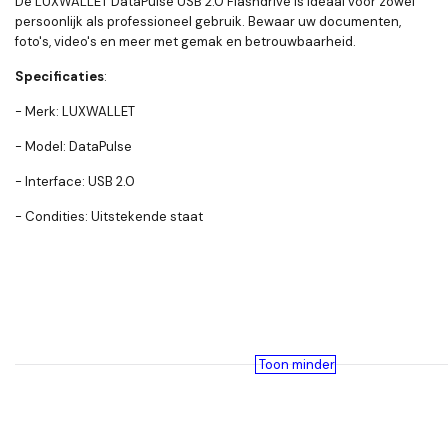
De LUXWALLET DataPulse USB 2.0 Flashdrive is ideaal voor zowel
persoonlijk als professioneel gebruik. Bewaar uw documenten,
foto's, video's en meer met gemak en betrouwbaarheid.
Specificaties
:
- Merk: LUXWALLET
- Model: DataPulse
- Interface: USB 2.0
- Condities: Uitstekende staat
Toon minder