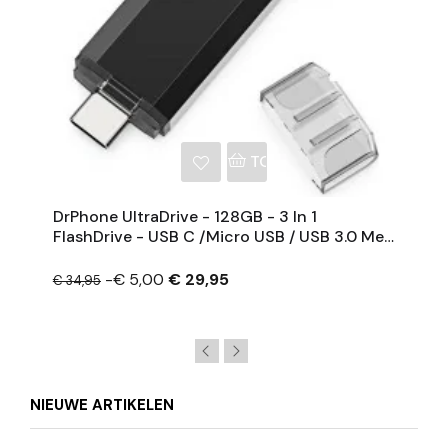
NKELWAGEN
TOEVOEGEN AAN WINKE
DrPhone UltraDrive - 128GB - 3 In 1
FlashDrive - USB C /Micro USB / USB 3.0 Met
Extra Opslag - OTG -USB Stick
-€ 5,00
€ 29,95
€ 34,95
NIEUWE ARTIKELEN