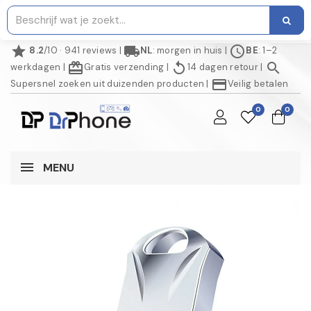
star
local_shipping
schedule
8.2
/10 · 941 reviews
|
NL
: morgen in huis
|
BE
: 1–2
redeem
replay
search
werkdagen
|
Gratis verzending
|
14 dagen retour
|
credit_card
Supersnel zoeken uit duizenden producten
|
Veilig betalen
0
0
MENU
AANBIEDING!
NIET OP VOORRAAD