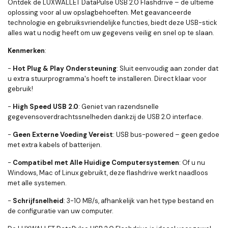
Ontdek de LUXWALLET DataPulse USB 2.0 Flashdrive – de ultieme
oplossing voor al uw opslagbehoeften. Met geavanceerde
technologie en gebruiksvriendelijke functies, biedt deze USB-stick
alles wat u nodig heeft om uw gegevens veilig en snel op te slaan.
Kenmerken
:
-
Hot Plug & Play Ondersteuning
: Sluit eenvoudig aan zonder dat
u extra stuurprogramma's hoeft te installeren. Direct klaar voor
gebruik!
-
High Speed USB 2.0
: Geniet van razendsnelle
gegevensoverdrachtssnelheden dankzij de USB 2.0 interface.
-
Geen Externe Voeding Vereist
: USB bus-powered – geen gedoe
met extra kabels of batterijen.
-
Compatibel met Alle Huidige Computersystemen
: Of u nu
Windows, Mac of Linux gebruikt, deze flashdrive werkt naadloos
met alle systemen.
-
Schrijfsnelheid
: 3-10 MB/s, afhankelijk van het type bestand en
de configuratie van uw computer.