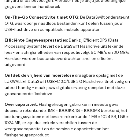
lanyard of tas bevestigen. Hierdoor heb je altijd jouw belangrijke
gegevens binnen handbereik.
On-The-Go Connectiviteit met OTG:
De DataSwift ondersteunt
OTG, waardoor je naadloos bestanden kunt delen tussen jouw
USB-flashdrive en compatibele mobiele apparaten.
Efficiënte Gegevensprestaties:
Dankzij Efficient DPS (Data
Processing System) levert de DataSwift Flashdrive uitstekende
lees- en schrijfsnelheden van respectievelijk 90 MB/s en 30 MB/s.
Hierdoor worden bestandsoverdrachten snel en efficiënt
uitgevoerd.
Ontdek de vrijheid van moeiteloze
draagbare opslag met de
LUXWALLET DataSwift USB-C 3.0/USB 3.0 Flashdrive. Snel, veilig en
uiterst handig - maak jouw digitale ervaring compleet met deze
geavanceerde flashdrive.
Over capaciteit:
Flashgeheugen gebruiken in meeste geval
decimale rekenkunde: 1MB = 1000KB, 1G = 1000MB berekend, het
besturingssysteem met binaire rekenkunde: 1 MB = 1024 KB, 1 GB =
1024 MB; er zijn dus enkele verschillen tussen de
weergavecapaciteit en de nominale capaciteit van het
flashgeheugenproduct.