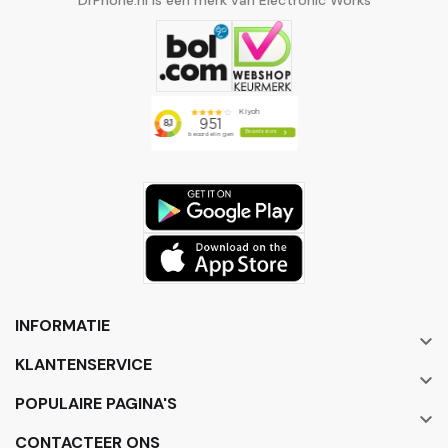
DrPhone.nl is een merk van Electronic Works
INFORMATIE

KLANTENSERVICE

POPULAIRE PAGINA'S

CONTACTEER ONS