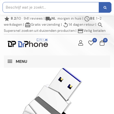
star
local_shipping
schedule
8.2
/10 · 941 reviews
|
NL
: morgen in huis
|
BE
: 1–2
redeem
replay
search
werkdagen
|
Gratis verzending
|
14 dagen retour
|
credit_card
Supersnel zoeken uit duizenden producten
|
Veilig betalen
0
0
MENU
AANBIEDING!
NIET OP VOORRAAD