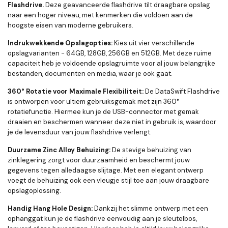
Flashdrive.
Deze geavanceerde flashdrive tilt draagbare opslag
naar een hoger niveau, met kenmerken die voldoen aan de
hoogste eisen van moderne gebruikers.
Indrukwekkende Opslagopties:
Kies uit vier verschillende
opslagvarianten - 64GB, 128GB, 256GB en 512GB. Met deze ruime
capaciteit heb je voldoende opslagruimte voor al jouw belangrijke
bestanden, documenten en media, waar je ook gaat.
360° Rotatie voor Maximale Flexibiliteit:
De DataSwift Flashdrive
is ontworpen voor ultiem gebruiksgemak met zijn 360°
rotatiefunctie. Hiermee kun je de USB-connector met gemak
draaien en beschermen wanneer deze niet in gebruik is, waardoor
je de levensduur van jouw flashdrive verlengt.
Duurzame Zinc Alloy Behuizing:
De stevige behuizing van
zinklegering zorgt voor duurzaamheid en beschermt jouw
gegevens tegen alledaagse slijtage. Met een elegant ontwerp
voegt de behuizing ook een vleugje stijl toe aan jouw draagbare
opslagoplossing.
Handig Hang Hole Design:
Dankzij het slimme ontwerp met een
ophanggat kun je de flashdrive eenvoudig aan je sleutelbos,