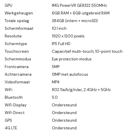
GPU
IMG PowerVR GE8322 550MHz
Werkgeheugen
6GB RAM + 6GB uitgebreid RAM
Totale opslag
384GB (intern + microSD)
Schermformaat
10.1 inch
Resolutie
1920 x 1200 pixels
Schermtype
IPS Full HD
Touchscreen
Capacitief multi-touch, 10-point touch
Schermmodus
Eye protection modus
Frontcamera
5MP
Achtercamera
13MP met autofocus
Videoformaat
MP4
WiFi
802.11a/b/g/n/ac, 2.4GHz + 5GHz
Bluetooth
5.0
WiFi Display
Ondersteund
WiFi Direct
Ondersteund
GPS
Ondersteund
4G LTE
Ondersteund