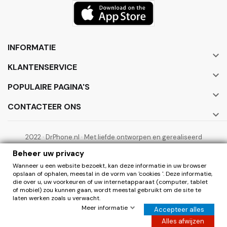
INFORMATIE

KLANTENSERVICE

POPULAIRE PAGINA'S

CONTACTEER ONS

2022 · DrPhone.nl · Met liefde ontworpen en gerealiseerd
door ElectronicWorks B.V.
Beheer uw privacy
Wanneer u een website bezoekt, kan deze informatie in uw browser
opslaan of ophalen, meestal in de vorm van 'cookies '. Deze informatie,
die over u, uw voorkeuren of uw internetapparaat (computer, tablet
of mobiel) zou kunnen gaan, wordt meestal gebruikt om de site te
laten werken zoals u verwacht.
0
Herroepen
Meer informatie
Accepteer alles
Hier de overeenkomst herroepen
Alles afwijzen