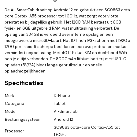
De Ai-SmartTab draait op Android 12 en gebruikt een SC9863 octa-
core Cortex-A55 processor tot 1.6GHz, wat zorgt voor vlotte
prestaties bij dagelijks gebruik. Het 12GB RAM bestaat uit 6GB
fysiek en 6GB uitgebreid RAM, wat multitasking verbetert. De
opslag van 384GB is verdeeld over interne opslag en een
meegeleverde microSD-kaart. Het 10.1 inch IPS-scherm met 1920 x
1200 pixels biedt scherpe beelden en een eye protection modus
vermindert oogbelasting. Met 4G LTE dual SIM en dual-band WiFi
ben je altijd verbonden. De 8000mAh lithium batterij met USB-C
opladen (5V/2A) biedt lange gebruiksduur en snelle
oplaadmogelijkheden.
Specificaties
Merk
DrPhone
Categorie
Tablet
Model
Ai-SmartTab
Besturingssysteem
Android 12
SC9863 octa-core Cortex-A55 tot
Processor
1.6GHz