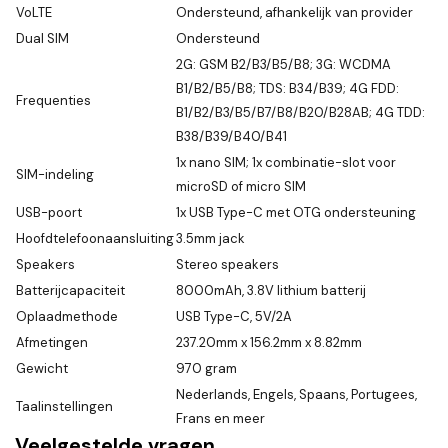
VoLTE
Ondersteund, afhankelijk van provider
Dual SIM
Ondersteund
2G: GSM B2/B3/B5/B8; 3G: WCDMA
B1/B2/B5/B8; TDS: B34/B39; 4G FDD:
Frequenties
B1/B2/B3/B5/B7/B8/B20/B28AB; 4G TDD:
B38/B39/B40/B41
1x nano SIM; 1x combinatie-slot voor
SIM-indeling
microSD of micro SIM
USB-poort
1x USB Type-C met OTG ondersteuning
Hoofdtelefoonaansluiting
3.5mm jack
Speakers
Stereo speakers
Batterijcapaciteit
8000mAh, 3.8V lithium batterij
Oplaadmethode
USB Type-C, 5V/2A
Afmetingen
237.20mm x 156.2mm x 8.82mm
Gewicht
970 gram
Nederlands, Engels, Spaans, Portugees,
Taalinstellingen
Frans en meer
Veelgestelde vragen