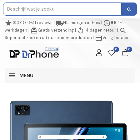
star
local_shipping
schedule
8.2
/10 · 941 reviews
|
NL
: morgen in huis
|
BE
: 1–2
redeem
replay
search
werkdagen
|
Gratis verzending
|
14 dagen retour
|
credit_card
Supersnel zoeken uit duizenden producten
|
Veilig betalen
0
0
MENU