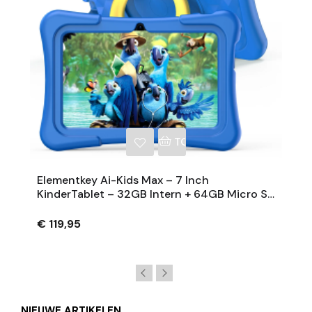
NKELWAGEN
TOEVOEGEN AAN WINKE
Elementkey Ai-Kids Max – 7 Inch
KinderTablet – 32GB Intern + 64GB Micro SD
– Voor En Achtercamera – Android 13 - 2GB
RAM
€ 119,95
NIEUWE ARTIKELEN