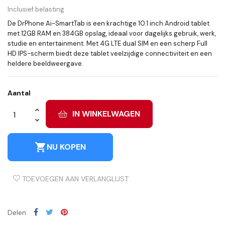
Inclusief belasting
De DrPhone Ai-SmartTab is een krachtige 10.1 inch Android tablet
met 12GB RAM en 384GB opslag, ideaal voor dagelijks gebruik, werk,
studie en entertainment. Met 4G LTE dual SIM en een scherp Full
HD IPS-scherm biedt deze tablet veelzijdige connectiviteit en een
heldere beeldweergave.
Aantal
IN WINKELWAGEN
shopping_cart
NU KOPEN
TOEVOEGEN AAN VERLANGLIJST
Delen