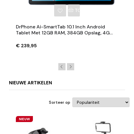
NKELWAGEN
TOEVOEGEN AAN WINKE
DrPhone Ai-SmartTab 10.1 Inch Android
Tablet Met 12GB RAM, 384GB Opslag, 4G
LTE Dual SIM, Full HD IPS, 8000mAh Batterij
€ 239,95
NIEUWE ARTIKELEN
Sorteer op
NIEUW