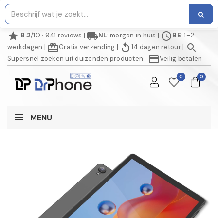
star
local_shipping
schedule
8.2
/10 · 941 reviews
|
NL
: morgen in huis
|
BE
: 1–2
redeem
replay
search
werkdagen
|
Gratis verzending
|
14 dagen retour
|
credit_card
Supersnel zoeken uit duizenden producten
|
Veilig betalen
0
0
MENU