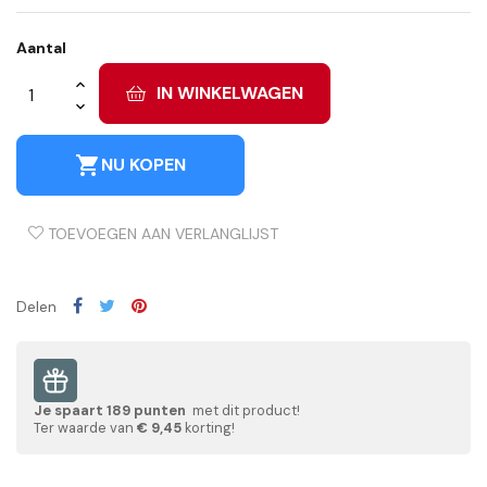
Aantal
IN WINKELWAGEN
shopping_cart
NU KOPEN
TOEVOEGEN AAN VERLANGLIJST
Delen
Je spaart
189
punten
met dit product!
Ter waarde van
€ 9,45
korting!