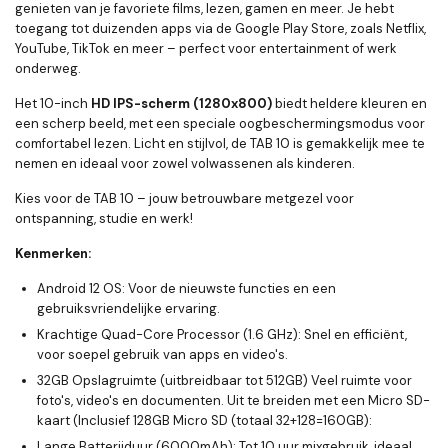
genieten van je favoriete films, lezen, gamen en meer. Je hebt
toegang tot duizenden apps via de Google Play Store, zoals Netflix,
YouTube, TikTok en meer – perfect voor entertainment of werk
onderweg.
Het 10-inch
HD IPS-scherm (1280x800)
biedt heldere kleuren en
een scherp beeld, met een speciale oogbeschermingsmodus voor
comfortabel lezen. Licht en stijlvol, de TAB 10 is gemakkelijk mee te
nemen en ideaal voor zowel volwassenen als kinderen.
Kies voor de TAB 10 – jouw betrouwbare metgezel voor
ontspanning, studie en werk!
Kenmerken:
Android 12 OS:
Voor de nieuwste functies en een
gebruiksvriendelijke ervaring.
Krachtige Quad-Core Processor (1.6 GHz):
Snel en efficiënt,
voor soepel gebruik van apps en video's.
32GB Opslagruimte (uitbreidbaar tot 512GB)
Veel ruimte voor
foto's, video's en documenten. Uit te breiden met een Micro SD-
kaart (
Inclusief 128GB Micro SD (totaal 32+128=160GB):
Lange Batterijduur (6000mAh):
Tot 10 uur mixgebruik, ideaal