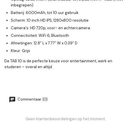
inbegrepen)
Batterij:
6000mAh, tot 10 uur gebruik
Scherm:
10 inch HD IPS, 1280x800 resolutie
Camera's:
HD 720p, voor- en achtercamera
Connectiviteit:
WiFi 6, Bluetooth
Afmetingen:
12.8” L x 7.77” W x 0.39” D
Kleur:
Grijs
De TAB 10 is de perfecte keuze voor entertainment, werk en
studeren – overal en altijd.
Commentaar (0)
Geen klantenbeoordelingen op het moment.