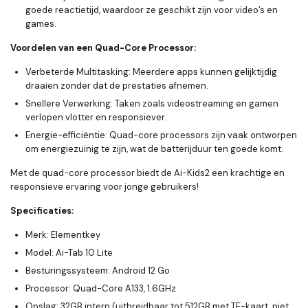
goede reactietijd, waardoor ze geschikt zijn voor video’s en
games.
Voordelen van een Quad-Core Processor:
Verbeterde Multitasking:
Meerdere apps kunnen gelijktijdig
draaien zonder dat de prestaties afnemen.
Snellere Verwerking:
Taken zoals videostreaming en gamen
verlopen vlotter en responsiever.
Energie-efficiëntie:
Quad-core processors zijn vaak ontworpen
om energiezuinig te zijn, wat de batterijduur ten goede komt.
Met de quad-core processor biedt de Ai-Kids2 een krachtige en
responsieve ervaring voor jonge gebruikers!
Specificaties:
Merk:
Elementkey
Model:
Ai-Tab 10 Lite
Besturingssysteem:
Android 12 Go
Processor:
Quad-Core A133, 1.6GHz
Opslag:
32GB intern (uitbreidbaar tot 512GB met TF-kaart, niet