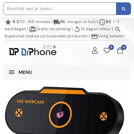
star
local_shipping
schedule
8.2
/10 · 941 reviews
|
NL
: morgen in huis
|
BE
: 1–2
redeem
replay
search
werkdagen
|
Gratis verzending
|
14 dagen retour
|
credit_card
Supersnel zoeken uit duizenden producten
|
Veilig betalen
0
0
MENU
AANBIEDING!
NIET OP VOORRAAD