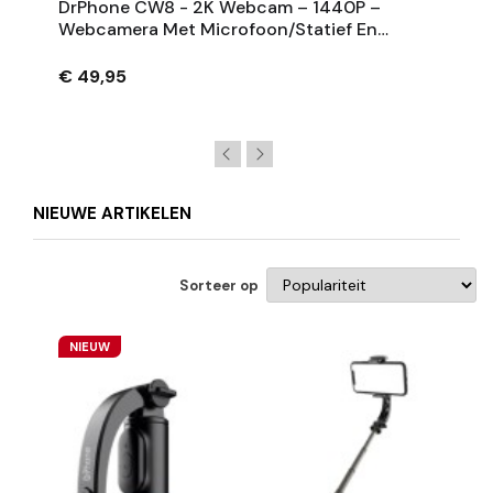
DrPhone CW8 - 2K Webcam – 1440P –
Webcamera Met Microfoon/Statief En
Privacykap – Vaste Focus - 75 Graden
Kijkhoek - 5MP – Zwart
€ 49,95
NIEUWE ARTIKELEN
Sorteer op
NIEUW