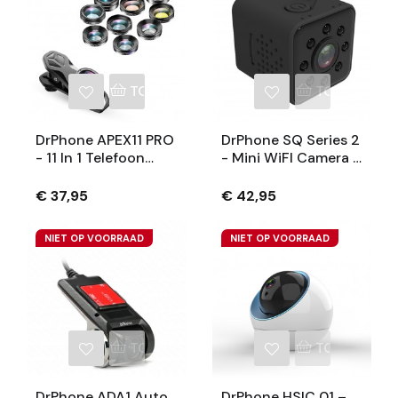
Tablet
TOEVOEGEN AAN WINKELWAGEN
TOEVOEGEN
DrPhone APEX11 PRO
DrPhone SQ Series 2
- 11 In 1 Telefoon
- Mini WiFI Camera -
Camera Lenzen –
2MP Waterdichte
Professioneel
IP67 Actioncam -
€ 37,95
€ 42,95
Fotografie – HD
Full HD 1920x1080 -
Lenzen - Macro /
Super Wide Lens
NIET OP VOORRAAD
NIET OP VOORRAAD
StarFilter / Filters
155° - Zwart
TOEVOEGEN AAN WINKELWAGEN
TOEVOEGEN
DrPhone ADA1 Auto
DrPhone HSIC 01 –