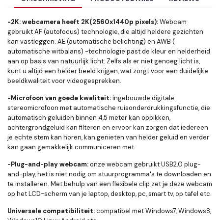
-2K: webcamera heeft 2K(2560x1440p pixels):
Webcam
gebruikt AF (autofocus) technologie, die altijd heldere gezichten
kan vastleggen. AE (automatische belichting) en AWB (
automatische witbalans) -technologie past de kleur en helderheid
aan op basis van natuurlijk licht. Zelfs als er niet genoeg licht is,
kunt u altijd een helder beeld krijgen, wat zorgt voor een duidelijke
beeldkwaliteit voor videogesprekken.
-Microfoon van goede kwaliteit:
ingebouwde digitale
stereomicrofoon met automatische ruisonderdrukkingsfunctie, die
automatisch geluiden binnen 4,5 meter kan oppikken,
achtergrondgeluid kan filteren en ervoor kan zorgen dat iedereen
je echte stem kan horen, kan genieten van helder geluid en verder
kan gaan gemakkelijk communiceren met.
-Plug-and-play webcam:
onze webcam gebruikt USB2.0 plug-
and-play, het is niet nodig om stuurprogramma's te downloaden en
te installeren. Met behulp van een flexibele clip zet je deze webcam
op het LCD-scherm van je laptop, desktop, pc, smart tv, op tafel etc.
Universele compatibiliteit:
compatibel met Windows7, Windows8,