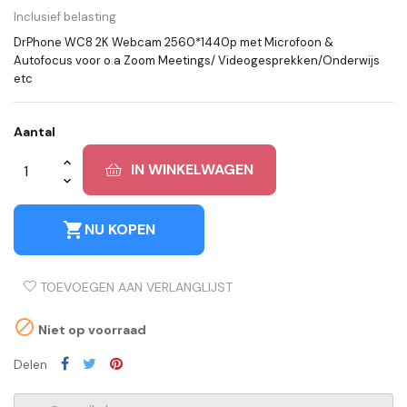
Inclusief belasting
DrPhone WC8 2K Webcam 2560*1440p met Microfoon &
Autofocus voor o.a Zoom Meetings/ Videogesprekken/Onderwijs
etc
Aantal
IN WINKELWAGEN
shopping_cart
NU KOPEN
TOEVOEGEN AAN VERLANGLIJST

Niet op voorraad
Delen