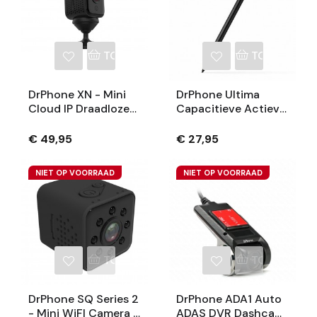
TOEVOEGEN AAN WINKELWAGEN
TOEVOEGEN
DrPhone XN - Mini
DrPhone Ultima
Cloud IP Draadloze
Capacitieve Actieve
Camera 1080P HD
Stylus Pen - 1.45mm
Met Magnetische
- Magnetisch -
€ 49,95
€ 27,95
Houder - WiFi
ZWART Geschikt
Videocamera
Voor IPad Pro / Air /
NIET OP VOORRAAD
NIET OP VOORRAAD
Mini - Samsung
Tablet
TOEVOEGEN AAN WINKELWAGEN
TOEVOEGEN
DrPhone SQ Series 2
DrPhone ADA1 Auto
- Mini WiFI Camera -
ADAS DVR Dashcam