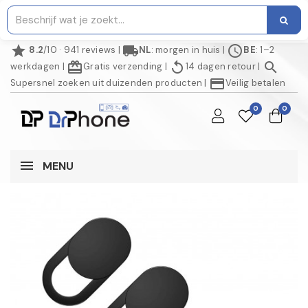
star
local_shipping
schedule
8.2
/10 · 941 reviews
|
NL
: morgen in huis
|
BE
: 1–2
redeem
replay
search
werkdagen
|
Gratis verzending
|
14 dagen retour
|
credit_card
Supersnel zoeken uit duizenden producten
|
Veilig betalen
0
0
MENU