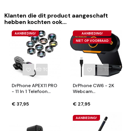
Klanten die dit product aangeschaft
hebben kochten ook...
AANBIEDING!
AANBIEDING!
NIET OP VOORRAAD
TOEVOEGEN AAN WINKELWAGEN
TOEVOEGEN
DrPhone APEX11 PRO
DrPhone CW6 - 2K
- 11 In 1 Telefoon
Webcam
Camera Lenzen –
2560x1440p Met
Professioneel
Microfoon &
€ 37,95
€ 27,95
Fotografie – HD
Autofocus Voor O.a
Lenzen - Macro /
Zoom Meetings/
AANBIEDING!
StarFilter / Filters
Videogesprekken/Onderwi
Etc