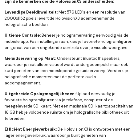
zijn de kenmerken die de HolovisionX3 onderscheiden:
Levendige Beeldkwaliteit:
Met 576 LED's en een resolutie van
2000x1152 pixels levert de HolovisionX3 adembenemende
holografische beelden.
Ultieme Controle:
Beheer je hologramervaring eenvoudig via de
mobiele app. Pas instellingen aan, kies je favoriete hologramfiguren
en geniet van een ongekende controle over je visuele weergave.
Geluidservaring op Maat:
Ondersteunt Bluetoothspeakers,
waardoor je niet alleen visueel wordt ondergedompeld, maar ook
kunt genieten van een meeslepende geluidservaring. Versterk je
holografische momenten met de perfecte audio-
accompagnement.
Uitgebreide Opslagmogelijkheden:
Upload eenvoudig je
favoriete hologramfiguren via je telefoon, computer of de
meegeleverde SD-kaart. Met een maximale SD-kaartcapaciteit van
16 GB heb je voldoende ruimte om je holografische bibliotheek uit
te breiden.
Efficiënt Energieverbruik:
De HolovisionX3 is ontworpen met een
lager energieverbruik, waardoor je kunt genieten van