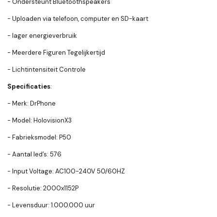
- Ondersteunt Bluetoothspeakers
- Uploaden via telefoon, computer en SD-kaart
- lager energieverbruik
- Meerdere Figuren Tegelijkertijd
- Lichtintensiteit Controle
Specificaties
:
- Merk: DrPhone
- Model: HolovisionX3
- Fabrieksmodel: P50
- Aantal led’s: 576
- Input Voltage: AC100-240V 50/60HZ
- Resolutie: 2000x1152P
- Levensduur: 1.000.000 uur