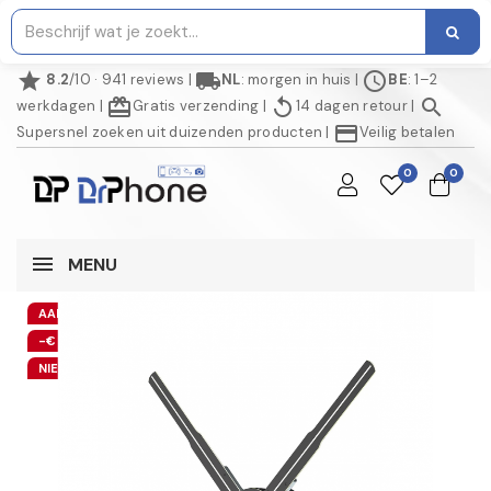
star
local_shipping
schedule
8.2
/10 · 941 reviews
|
NL
: morgen in huis
|
BE
: 1–2
redeem
replay
search
werkdagen
|
Gratis verzending
|
14 dagen retour
|
credit_card
Supersnel zoeken uit duizenden producten
|
Veilig betalen
0
0
MENU
AANBIEDING!
-€ 22,00
NIET OP VOORRAAD