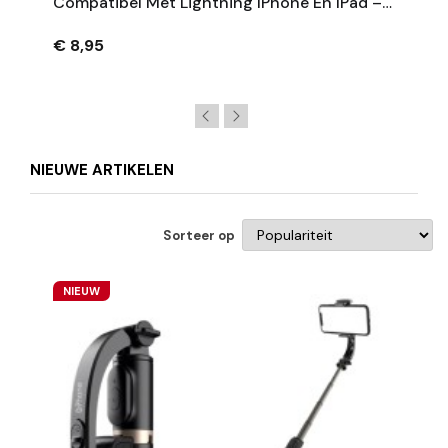
Compatibel Met Lightning IPhone En IPad –
Opladen + Dataoverdracht
€ 8,95
NIEUWE ARTIKELEN
Sorteer op
NIEUW