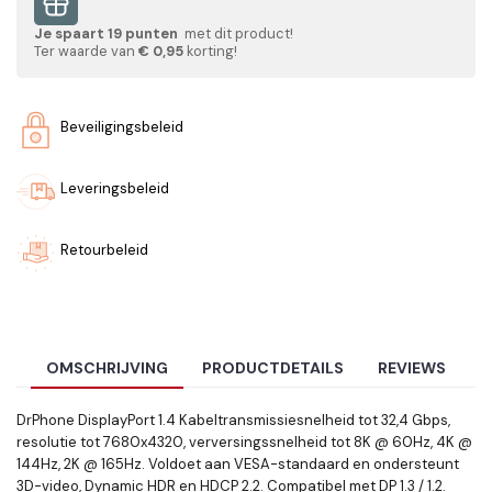
Je spaart
19
punten
met dit product!
Ter waarde van
€ 0,95
korting!
Beveiligingsbeleid
Leveringsbeleid
Retourbeleid
OMSCHRIJVING
PRODUCTDETAILS
REVIEWS
DrPhone DisplayPort 1.4 Kabeltransmissiesnelheid tot 32,4 Gbps,
resolutie tot 7680x4320, verversingssnelheid tot 8K @ 60Hz, 4K @
144Hz, 2K @ 165Hz. Voldoet aan VESA-standaard en ondersteunt
3D-video, Dynamic HDR en HDCP 2.2. Compatibel met DP 1.3 / 1.2.