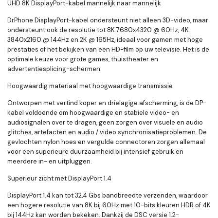
UHD 8K DisplayPort-kabel mannelijk naar mannelijk
DrPhone DisplayPort-kabel ondersteunt niet alleen 3D-video, maar
ondersteunt ook de resolutie tot 8K 7680x4320 @ 60Hz, 4K
3840x2160 @ 144Hz en 2K @ 165Hz, ideaal voor gamen met hoge
prestaties of het bekijken van een HD-film op uw televisie. Het is de
optimale keuze voor grote games, thuistheater en
advertentiesplicing-schermen.
Hoogwaardig materiaal met hoogwaardige transmissie
Ontworpen met vertind koper en drielagige afscherming, is de DP-
kabel voldoende om hoogwaardige en stabiele video- en
audiosignalen over te dragen, geen zorgen over visuele en audio
glitches, artefacten en audio / video synchronisatieproblemen. De
gevlochten nylon hoes en vergulde connectoren zorgen allemaal
voor een superieure duurzaamheid bij intensief gebruik en
meerdere in- en uitpluggen.
Superieur zicht met DisplayPort 1.4
DisplayPort 1.4 kan tot 32,4 Gbs bandbreedte verzenden, waardoor
een hogere resolutie van 8K bij 60Hz met 10-bits kleuren HDR of 4K
bij 144Hz kan worden bekeken. Dankzij de DSC versie 1.2-