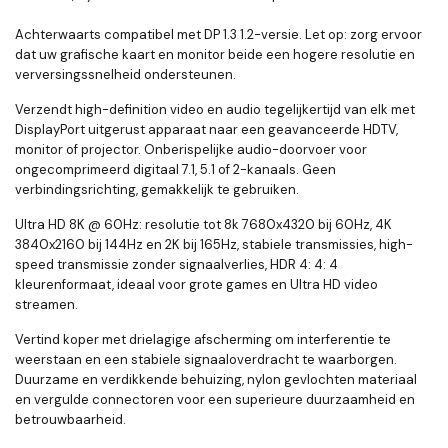
Achterwaarts compatibel met DP 1.3 1.2-versie. Let op: zorg ervoor
dat uw grafische kaart en monitor beide een hogere resolutie en
verversingssnelheid ondersteunen.
Verzendt high-definition video en audio tegelijkertijd van elk met
DisplayPort uitgerust apparaat naar een geavanceerde HDTV,
monitor of projector. Onberispelijke audio-doorvoer voor
ongecomprimeerd digitaal 7.1, 5.1 of 2-kanaals. Geen
verbindingsrichting, gemakkelijk te gebruiken.
Ultra HD 8K @ 60Hz: resolutie tot 8k 7680x4320 bij 60Hz, 4K
3840x2160 bij 144Hz en 2K bij 165Hz, stabiele transmissies, high-
speed transmissie zonder signaalverlies, HDR 4: 4: 4
kleurenformaat, ideaal voor grote games en Ultra HD video
streamen.
Vertind koper met drielagige afscherming om interferentie te
weerstaan ​​en een stabiele signaaloverdracht te waarborgen.
Duurzame en verdikkende behuizing, nylon gevlochten materiaal
en vergulde connectoren voor een superieure duurzaamheid en
betrouwbaarheid.