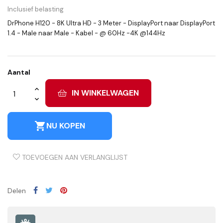
Inclusief belasting
DrPhone H120 - 8K Ultra HD - 3 Meter - DisplayPort naar DisplayPort
1.4 - Male naar Male - Kabel - @ 60Hz -4K @144Hz
Aantal
IN WINKELWAGEN
shopping_cart
NU KOPEN
TOEVOEGEN AAN VERLANGLIJST
Delen