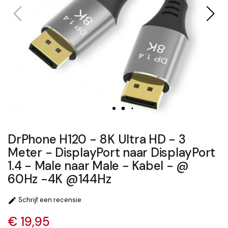
DrPhone H120 - 8K Ultra HD - 3
Meter - DisplayPort naar DisplayPort
1.4 - Male naar Male - Kabel - @
60Hz -4K @144Hz
Schrijf een recensie

€ 19,95