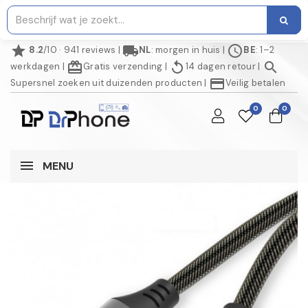
star
local_shipping
schedule
8.2
/10 · 941 reviews
|
NL
: morgen in huis
|
BE
: 1–2
redeem
replay
search
werkdagen
|
Gratis verzending
|
14 dagen retour
|
credit_card
Supersnel zoeken uit duizenden producten
|
Veilig betalen
0
0
MENU
AANBIEDING!