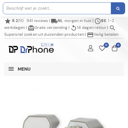
star
local_shipping
schedule
8.2
/10 · 941 reviews
|
NL
: morgen in huis
|
BE
: 1–2
redeem
replay
search
werkdagen
|
Gratis verzending
|
14 dagen retour
|
credit_card
Supersnel zoeken uit duizenden producten
|
Veilig betalen
0
0
MENU
NIET OP VOORRAAD