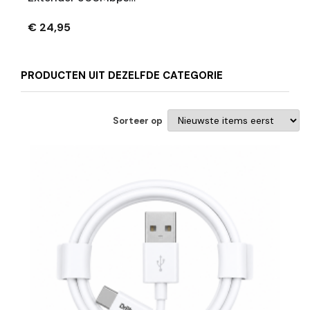
– 2.4GHz Versterker
– Range Extender
€ 24,95
Met Antennes –
Betere Dekking –
Zwart
PRODUCTEN UIT DEZELFDE CATEGORIE
Sorteer op