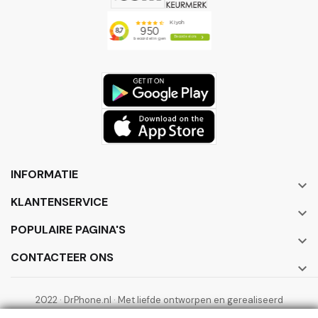
INFORMATIE

KLANTENSERVICE

POPULAIRE PAGINA'S

CONTACTEER ONS

2022 · DrPhone.nl · Met liefde ontworpen en gerealiseerd
door ElectronicWorks B.V.