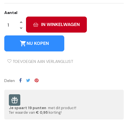
Aantal
IN WINKELWAGEN
shopping_cart
NU KOPEN
TOEVOEGEN AAN VERLANGLIJST
Delen
Je spaart
19
punten
met dit product!
Ter waarde van
€ 0,95
korting!