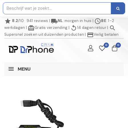
star
local_shipping
schedule
8.2
/10 · 941 reviews
|
NL
: morgen in huis
|
BE
: 1–2
redeem
replay
search
werkdagen
|
Gratis verzending
|
14 dagen retour
|
credit_card
Supersnel zoeken uit duizenden producten
|
Veilig betalen
0
0
MENU