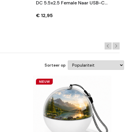
DC 5.5x2.5 Female Naar USB-C
Hoek –
Male PD Adapter – 140W –
Zwart
€ 12,95
Sorteer op
NIEUW