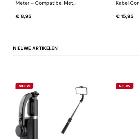
Meter – Compatibel Met
Kabel Com
Lightning IPhone En IPad –
Apple – U
Opladen + Dataoverdracht
Connecto
€ 8,95
€ 15,95
– 1.8m Zw
NIEUWE ARTIKELEN
NIEUW
NIEUW