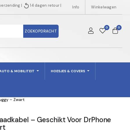
replay
 verzending
|
14 dagen retour
|
Info
Winkelwagen
0
0
ZOEKOPDRACHT
AUTO & MOBILITEIT
HOESJES & COVERS
uggy – Zwart
aadkabel – Geschikt Voor DrPhone
rt