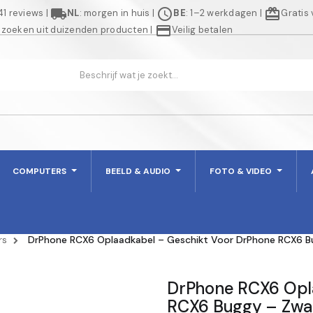
local_shipping
schedule
redeem
941 reviews
|
NL
: morgen in huis
|
BE
: 1–2 werkdagen
|
Gratis
credit_card
 zoeken uit duizenden producten
|
Veilig betalen
COMPUTERS
BEELD & AUDIO
FOTO & VIDEO
rs
DrPhone RCX6 Oplaadkabel – Geschikt Voor DrPhone RCX6 B
DrPhone RCX6 Opl
RCX6 Buggy – Zwa