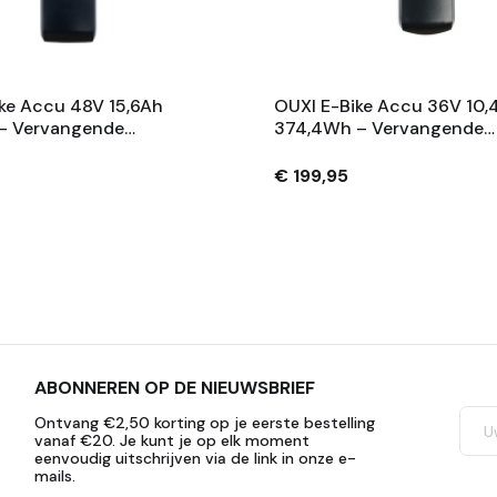
ke Accu 48V 15,6Ah
OUXI E-Bike Accu 36V 10,
– Vervangende
374,4Wh – Vervangende
 Met Slot En 2
Fietsaccu Met Slot En 2
– Zwart
Sleutels – Zwart
€ 199,95
ABONNEREN OP DE NIEUWSBRIEF
Ontvang €2,50 korting op je eerste bestelling
vanaf €20. Je kunt je op elk moment
eenvoudig uitschrijven via de link in onze e-
mails.