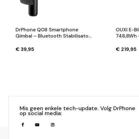
DrPhone Q08 Smartphone
OUXI E-Bi
Gimbal – Bluetooth Stabilisator
748,8Wh 
Met Tripod En 360° Rotatie -
Fietsaccu
Zwart
Sleutels 
€ 39,95
€ 219,95
Mis geen enkele tech-update. Volg DrPhone
op social media: