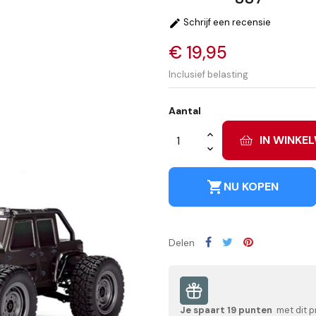
Schrijf een recensie

€ 19,95
Inclusief belasting
Aantal
IN WINKE
shopping_cart
NU KOPEN
Delen
Je spaart
19
punten
met dit p