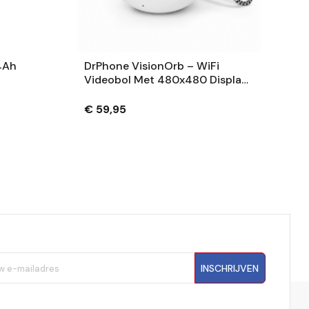
4Ah
DrPhone VisionOrb – WiFi
Videobol Met 480x480 Display
– Foto, Video En Audio – 100MB
– USB-C – Wit
€ 59,95
INSCHRIJVEN