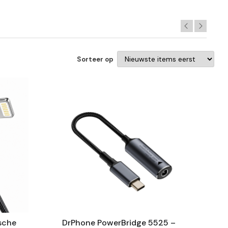
Sorteer op
sche
DrPhone PowerBridge 5525 –