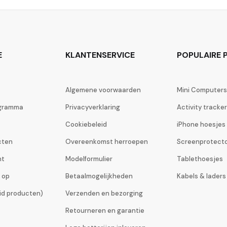
E
KLANTENSERVICE
POPULAIRE P
Algemene voorwaarden
Mini Computers
ogramma
Privacyverklaring
Activity tracke
Cookiebeleid
iPhone hoesjes
cten
Overeenkomst herroepen
Screenprotect
ht
Modelformulier
Tablethoesjes
 op
Betaalmogelijkheden
Kabels & laders
eid producten)
Verzenden en bezorging
Retourneren en garantie