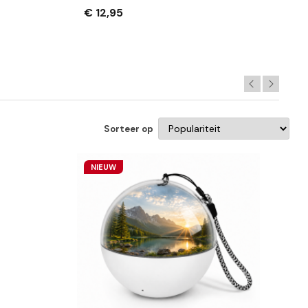
Zwart
€ 12,95
Sorteer op
NIEUW