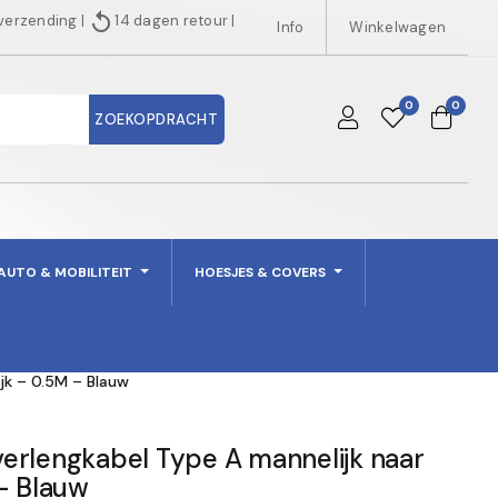
replay
 verzending
|
14 dagen retour
|
Info
Winkelwagen
0
0
ZOEKOPDRACHT
AUTO & MOBILITEIT
HOESJES & COVERS
jk – 0.5M – Blauw
erlengkabel Type A mannelijk naar
– Blauw