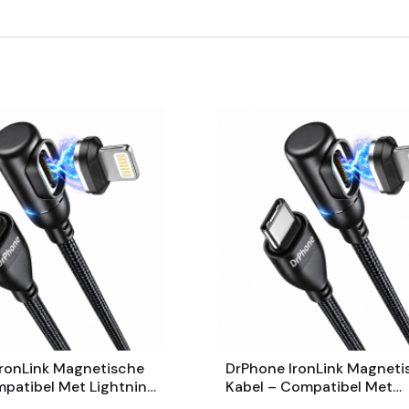
ronLink Magnetische
DrPhone IronLink Magneti
patibel Met Lightning
Kabel – Compatibel Met
SB-C – 90° Haakse
Lightning – USB-C – 90° 