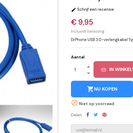
Schrijf een recensie

€ 9,95
Inclusief belasting
DrPhone USB 3.0-verlengkabel Typ
Aantal
IN WINKE
shopping_cart
NU KOPEN

Niet op voorraad
Delen