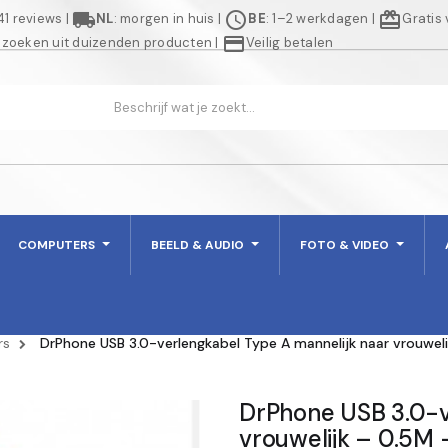
local_shipping
schedule
redeem
941 reviews
|
NL
: morgen in huis
|
BE
: 1–2 werkdagen
|
Gratis
credit_card
 zoeken uit duizenden producten
|
Veilig betalen
COMPUTERS
BEELD & AUDIO
FOTO & VIDEO
rs
DrPhone USB 3.0-verlengkabel Type A mannelijk naar vrouweli
DrPhone USB 3.0-v
vrouwelijk – 0.5M 