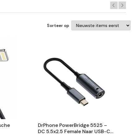
Sorteer op
sche
DrPhone PowerBridge 5525 –
DC 5.5x2.5 Female Naar USB-C
Hoek –
Male PD Adapter – 140W –