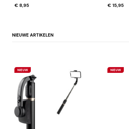
Opladen + Dataoverdracht
Connecto
€ 8,95
€ 15,95
– 1.8m Zw
NIEUWE ARTIKELEN
NIEUW
NIEUW