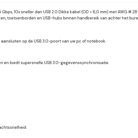
 Gbps, 10x sneller dan USB 2.0 Dikke kabel (OD = 6,0 mm) met AWG # 28-
uizen, toetsenborden en USB-hubs binnen handbereik van achter het bure
aansluiten op de USB 3.0-poort van uw pc of notebook.
en en biedt supersnelle USB 3.0-gegevenssynchronisatie.
achtssnelheid.