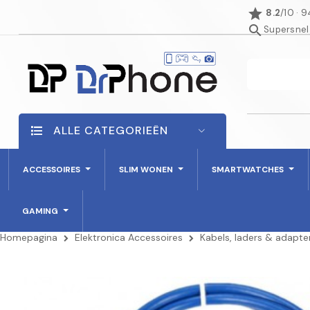
star
8.2
/10 · 
search
Supersnel
ALLE CATEGORIEËN
ACCESSOIRES
SLIM WONEN
SMARTWATCHES
GAMING
Homepagina
Elektronica Accessoires
Kabels, laders & adapte
NIET OP VOORRAAD