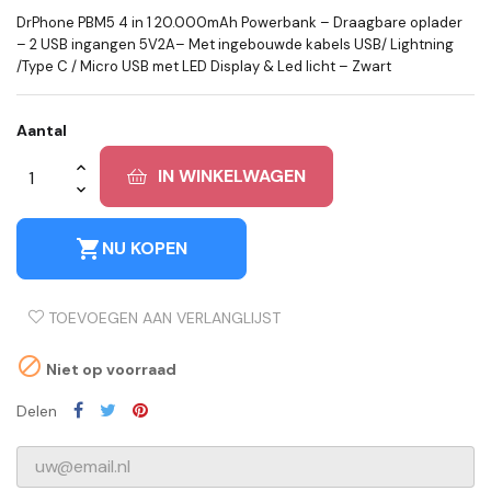
DrPhone PBM5 4 in 1 20.000mAh Powerbank – Draagbare oplader
– 2 USB ingangen 5V2A– Met ingebouwde kabels USB/ Lightning
/Type C / Micro USB met LED Display & Led licht – Zwart
Aantal
IN WINKELWAGEN
shopping_cart
NU KOPEN
TOEVOEGEN AAN VERLANGLIJST

Niet op voorraad
Delen