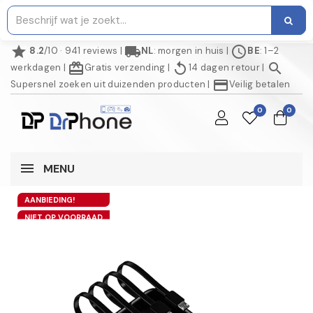
star
local_shipping
schedule
8.2
/10 · 941 reviews
|
NL
: morgen in huis
|
BE
: 1–2
redeem
replay
search
werkdagen
|
Gratis verzending
|
14 dagen retour
|
credit_card
Supersnel zoeken uit duizenden producten
|
Veilig betalen
0
0
MENU
AANBIEDING!
NIET OP VOORRAAD