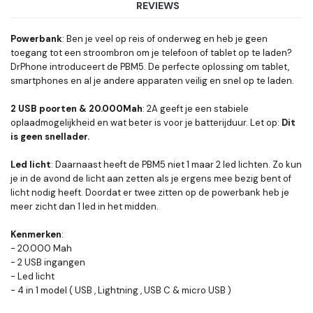
REVIEWS
Powerbank
: Ben je veel op reis of onderweg en heb je geen
toegang tot een stroombron om je telefoon of tablet op te laden?
DrPhone introduceert de PBM5. De perfecte oplossing om tablet,
smartphones en al je andere apparaten veilig en snel op te laden.
2 USB poorten & 20.000Mah
: 2A geeft je een stabiele
oplaadmogelijkheid en wat beter is voor je batterijduur. Let op:
Dit
is geen snellader.
Led licht
: Daarnaast heeft de PBM5 niet 1 maar 2 led lichten. Zo kun
je in de avond de licht aan zetten als je ergens mee bezig bent of
licht nodig heeft. Doordat er twee zitten op de powerbank heb je
meer zicht dan 1 led in het midden.
Kenmerken
:
- 20.000 Mah
- 2 USB ingangen
- Led licht
- 4 in 1 model ( USB , Lightning , USB C & micro USB )