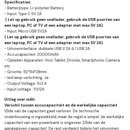
Specificaties:
- Batterijtype: Li-polymer Batterij
- Input: Type C 5V 2A
( Let op gebruik geen snellader, gebruik de USB poorten van
een laptop, PC of TV of een adapter met max 5V 2A)
- Input: Micro USB 5V2A
( Let op gebruik geen snellader, gebruik de USB poorten van
een laptop, PC of TV of een adapter met max 5V 2A)
- Uitvoerinterface: dubbele USB 1/ 2A & 1 USB 2A
- Accucapaciteit: 20000mAh
- Opladen Apparaten: Voor Tablet, Drones, Smartphone, Camera
etc
- Grootte: 92*84*28mm
- led lamp verlichting: Ja
- Output Voltage: 5v2.A
- Input voltage : 5V/2A
Uitleg over mAh:
Verschil tussen accucapaciteit en de werkelijke capaciteit
1/3de van de capaciteit gaat verloren. De technische
onderbouwing is ingewikkeld, maar de regel is simpel: de werkelijke
capaciteit van een powerbank is ongeveer 2/3de van de
aangegeven capaciteit. De rest verdwijnt tijdens het omvormen