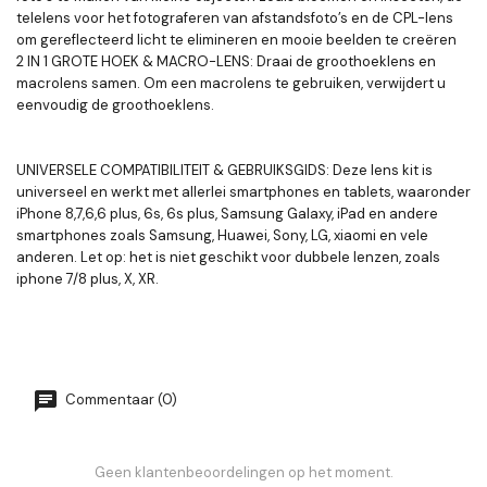
telelens voor het fotograferen van afstandsfoto’s en de CPL-lens
om gereflecteerd licht te elimineren en mooie beelden te creëren
2 IN 1 GROTE HOEK & MACRO-LENS: Draai de groothoeklens en
macrolens samen. Om een macrolens te gebruiken, verwijdert u
eenvoudig de groothoeklens.
UNIVERSELE COMPATIBILITEIT & GEBRUIKSGIDS: Deze lens kit is
universeel en werkt met allerlei smartphones en tablets, waaronder
iPhone 8,7,6,6 plus, 6s, 6s plus, Samsung Galaxy, iPad en andere
smartphones zoals Samsung, Huawei, Sony, LG, xiaomi en vele
anderen. Let op: het is niet geschikt voor dubbele lenzen, zoals
iphone 7/8 plus, X, XR.
Commentaar (0)
Geen klantenbeoordelingen op het moment.