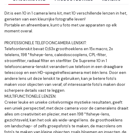
Dit is een 10 in 1 camera lens kit, met 10 verschillende lenzen in het,
genieten van een kleurrijke fotografie leven!
Portable en afneembare, kunt u foto met uw apparaten op elk
moment overal.
PROFESSIONELE TELEFOONCAMERA LENSKIT:
Telefoonlenskit bevat 0,63x groothoeklens en 15x macro, 2x
telelens, 198 ° fisheye-lens, caleidoscooplens, CPL-filter,
stroomfilter, radiaal filter en sterfilter. De Supreme 10 in 1
telefooncamera-lenskit verandert uw telefoon in een draagbare
telescoop en een HD-spiegelreflexcamera met één lens. Door een
andere lens uit deze lenskit te gebruiken, kan je betere foto's
maken voor objecten van veraf, of interessante foto's maken door
scherpere details vast te leggen.
MULTIFUNCTIONELE LENZEN:
Creëer leuke en unieke cirkelvormige mystieke resultaten, geeft
een uniek perspectief, met deze camera voor de cameralens draait
alles om creativiteit en plezier, met een 198 ° fisheye-lens,
gezichtsveld, kan het ook als wide-angel lens. de groothoeklens
om landschap- of zelfs groepsfoto's te maken, de macrolens om
foto's te maken van kleine objecten zoals bloemen en insecten, de