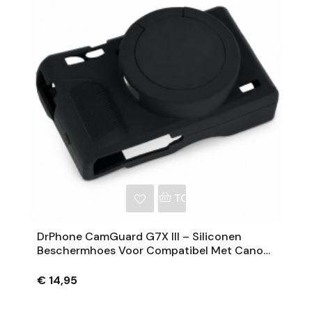
NKELWAGEN
TOEVOEGEN AAN WINKE
DrPhone CamGuard G7X III – Siliconen
Beschermhoes Voor Compatibel Met Canon
PowerShot G7 X Mark III – Extra Grip – Zwart
€ 14,95