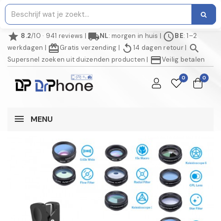
star
local_shipping
schedule
8.2
/10 · 941 reviews
|
NL
: morgen in huis
|
BE
: 1–2
redeem
replay
search
werkdagen
|
Gratis verzending
|
14 dagen retour
|
credit_card
Supersnel zoeken uit duizenden producten
|
Veilig betalen
0
0
MENU
NIET OP VOORRAAD