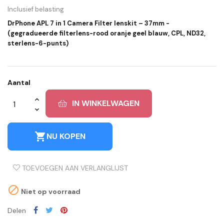
Inclusief belasting
DrPhone APL 7 in 1 Camera Filter lenskit – 37mm -
(gegradueerde filterlens-rood oranje geel blauw, CPL, ND32,
sterlens-6-punts)
Aantal
IN WINKELWAGEN
shopping_cart
NU KOPEN
TOEVOEGEN AAN VERLANGLIJST

Niet op voorraad
Delen