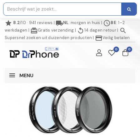
star
local_shipping
schedule
8.2
/10 · 941 reviews
|
NL
: morgen in huis
|
BE
: 1–2
redeem
replay
search
werkdagen
|
Gratis verzending
|
14 dagen retour
|
credit_card
Supersnel zoeken uit duizenden producten
|
Veilig betalen
0
0
MENU
NIET OP VOORRAAD