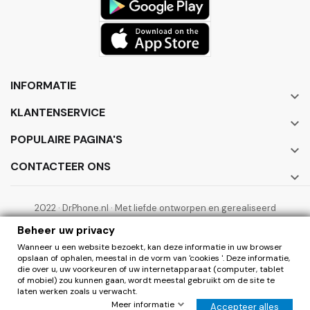
INFORMATIE

KLANTENSERVICE

POPULAIRE PAGINA'S

CONTACTEER ONS

2022 · DrPhone.nl · Met liefde ontworpen en gerealiseerd
door ElectronicWorks B.V.
Beheer uw privacy
Wanneer u een website bezoekt, kan deze informatie in uw browser
opslaan of ophalen, meestal in de vorm van 'cookies '. Deze informatie,
die over u, uw voorkeuren of uw internetapparaat (computer, tablet
of mobiel) zou kunnen gaan, wordt meestal gebruikt om de site te
laten werken zoals u verwacht.
0
Herroepen
Meer informatie
Accepteer alles