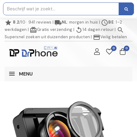
star
local_shipping
schedule
8.2
/10 · 941 reviews
|
NL
: morgen in huis
|
BE
: 1–2
redeem
replay
search
werkdagen
|
Gratis verzending
|
14 dagen retour
|
credit_card
Supersnel zoeken uit duizenden producten
|
Veilig betalen
0
0
MENU
AANBIEDING!
NIET OP VOORRAAD