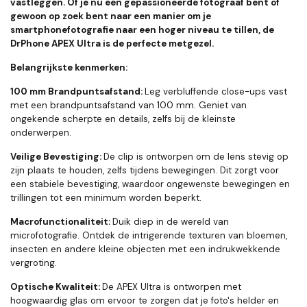
vastleggen. Of je nu een gepassioneerde fotograaf bent of
gewoon op zoek bent naar een manier om je
smartphonefotografie naar een hoger niveau te tillen, de
DrPhone APEX Ultra is de perfecte metgezel.
Belangrijkste kenmerken:
100 mm Brandpuntsafstand:
Leg verbluffende close-ups vast
met een brandpuntsafstand van 100 mm. Geniet van
ongekende scherpte en details, zelfs bij de kleinste
onderwerpen.
Veilige Bevestiging:
De clip is ontworpen om de lens stevig op
zijn plaats te houden, zelfs tijdens bewegingen. Dit zorgt voor
een stabiele bevestiging, waardoor ongewenste bewegingen en
trillingen tot een minimum worden beperkt.
Macrofunctionaliteit:
Duik diep in de wereld van
microfotografie. Ontdek de intrigerende texturen van bloemen,
insecten en andere kleine objecten met een indrukwekkende
vergroting.
Optische Kwaliteit:
De APEX Ultra is ontworpen met
hoogwaardig glas om ervoor te zorgen dat je foto's helder en