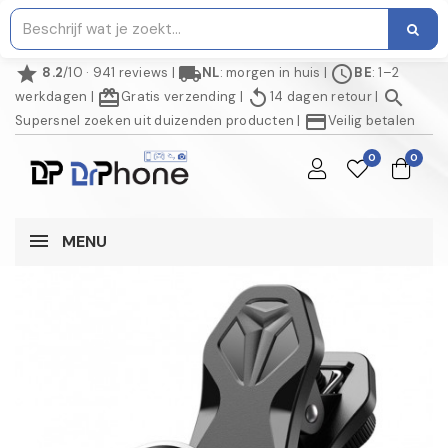
star
local_shipping
schedule
8.2
/10 · 941 reviews
|
NL
: morgen in huis
|
BE
: 1–2
redeem
replay
search
werkdagen
|
Gratis verzending
|
14 dagen retour
|
credit_card
Supersnel zoeken uit duizenden producten
|
Veilig betalen
0
0
MENU
AANBIEDING!
NIET OP VOORRAAD