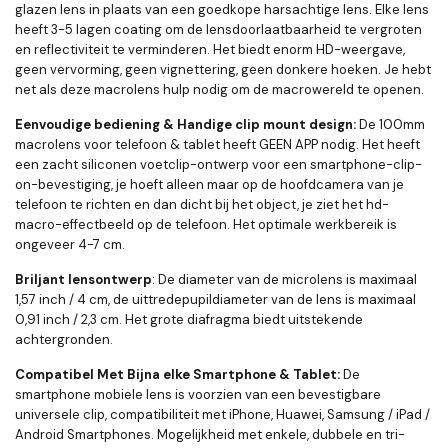
glazen lens in plaats van een goedkope harsachtige lens. Elke lens
heeft 3-5 lagen coating om de lensdoorlaatbaarheid te vergroten
en reflectiviteit te verminderen. Het biedt enorm HD-weergave,
geen vervorming, geen vignettering, geen donkere hoeken. Je hebt
net als deze macrolens hulp nodig om de macrowereld te openen.
Eenvoudige bediening & Handige clip mount design:
De 100mm
macrolens voor telefoon & tablet heeft GEEN APP nodig. Het heeft
een zacht siliconen voetclip-ontwerp voor een smartphone-clip-
on-bevestiging, je hoeft alleen maar op de hoofdcamera van je
telefoon te richten en dan dicht bij het object, je ziet het hd-
macro-effectbeeld op de telefoon. Het optimale werkbereik is
ongeveer 4-7 cm.
Briljant lensontwerp
: De diameter van de microlens is maximaal
1,57 inch / 4 cm, de uittredepupildiameter van de lens is maximaal
0,91 inch / 2,3 cm. Het grote diafragma biedt uitstekende
achtergronden.
Compatibel Met Bijna elke Smartphone & Tablet:
De
smartphone mobiele lens is voorzien van een bevestigbare
universele clip, compatibiliteit met iPhone, Huawei, Samsung / iPad /
Android Smartphones. Mogelijkheid met enkele, dubbele en tri-