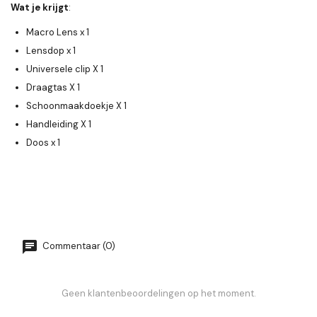
Wat je krijgt
:
Macro Lens x 1
Lensdop x 1
Universele clip X 1
Draagtas X 1
Schoonmaakdoekje X 1
Handleiding X 1
Doos x 1
Commentaar (0)
Geen klantenbeoordelingen op het moment.