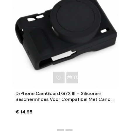
NKELWAGEN
TOEVOEGEN AAN WINKE
DrPhone CamGuard G7X III – Siliconen
Beschermhoes Voor Compatibel Met Canon
PowerShot G7 X Mark III – Extra Grip – Zwart
€ 14,95