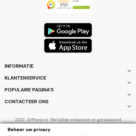
INFORMATIE

KLANTENSERVICE

POPULAIRE PAGINA'S

CONTACTEER ONS

2022 · DrPhone.nl · Met liefde ontworpen en gerealiseerd
door ElectronicWorks B.V.
Beheer uw privacy