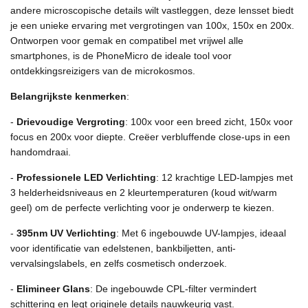
andere microscopische details wilt vastleggen, deze lensset biedt
je een unieke ervaring met vergrotingen van 100x, 150x en 200x.
Ontworpen voor gemak en compatibel met vrijwel alle
smartphones, is de PhoneMicro de ideale tool voor
ontdekkingsreizigers van de microkosmos.
Belangrijkste kenmerken
:
-
Drievoudige Vergroting
: 100x voor een breed zicht, 150x voor
focus en 200x voor diepte. Creëer verbluffende close-ups in een
handomdraai.
-
Professionele LED Verlichting
: 12 krachtige LED-lampjes met
3 helderheidsniveaus en 2 kleurtemperaturen (koud wit/warm
geel) om de perfecte verlichting voor je onderwerp te kiezen.
-
395nm UV Verlichting
: Met 6 ingebouwde UV-lampjes, ideaal
voor identificatie van edelstenen, bankbiljetten, anti-
vervalsingslabels, en zelfs cosmetisch onderzoek.
-
Elimineer Glans
: De ingebouwde CPL-filter vermindert
schittering en legt originele details nauwkeurig vast.