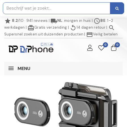
star
local_shipping
schedule
8.2
/10 · 941 reviews
|
NL
: morgen in huis
|
BE
: 1–2
redeem
replay
search
werkdagen
|
Gratis verzending
|
14 dagen retour
|
credit_card
Supersnel zoeken uit duizenden producten
|
Veilig betalen
0
0
MENU
NIET OP VOORRAAD