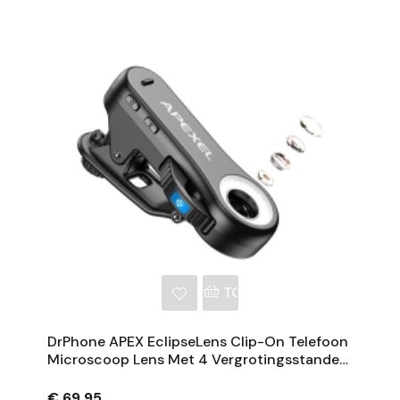
NKELWAGEN
TOEVOEGEN AAN WINKE
DrPhone APEX EclipseLens Clip-On Telefoon
Microscoop Lens Met 4 Vergrotingsstanden,
UV 395 Nm En LED Verlichting
€ 69,95