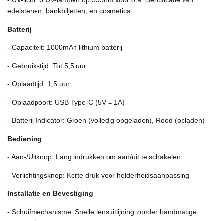
- UV-licht: 6 UV-lampen op 395nm voor o.a. identificatie van
edelstenen, bankbiljetten, en cosmetica
Batterij
- Capaciteit: 1000mAh lithium batterij
- Gebruikstijd: Tot 5,5 uur
- Oplaadtijd: 1,5 uur
- Oplaadpoort: USB Type-C (5V = 1A)
- Batterij Indicator: Groen (volledig opgeladen), Rood (opladen)
Bediening
- Aan-/Uitknop: Lang indrukken om aan/uit te schakelen
- Verlichtingsknop: Korte druk voor helderheidsaanpassing
Installatie en Bevestiging
- Schuifmechanisme: Snelle lensuitlijning zonder handmatige