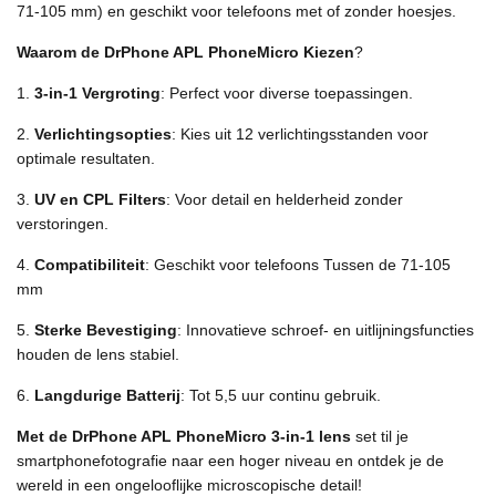
71-105 mm) en geschikt voor telefoons met of zonder hoesjes.
Waarom de DrPhone APL PhoneMicro Kiezen
?
1.
3-in-1 Vergroting
: Perfect voor diverse toepassingen.
2.
Verlichtingsopties
: Kies uit 12 verlichtingsstanden voor
optimale resultaten.
3.
UV en CPL Filters
: Voor detail en helderheid zonder
verstoringen.
4.
Compatibiliteit
: Geschikt voor telefoons Tussen de 71-105
mm
5.
Sterke Bevestiging
: Innovatieve schroef- en uitlijningsfuncties
houden de lens stabiel.
6.
Langdurige Batterij
: Tot 5,5 uur continu gebruik.
Met de DrPhone APL PhoneMicro 3-in-1 lens
set til je
smartphonefotografie naar een hoger niveau en ontdek je de
wereld in een ongelooflijke microscopische detail!