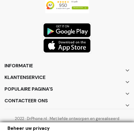
INFORMATIE

KLANTENSERVICE

POPULAIRE PAGINA'S

CONTACTEER ONS

2022 · DrPhone.nl · Met liefde ontworpen en gerealiseerd
door ElectronicWorks B.V.
Beheer uw privacy