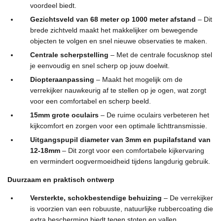
voordeel biedt.
Gezichtsveld van 68 meter op 1000 meter afstand
– Dit
brede zichtveld maakt het makkelijker om bewegende
objecten te volgen en snel nieuwe observaties te maken.
Centrale scherpstelling
– Met de centrale focusknop stel
je eenvoudig en snel scherp op jouw doelwit.
Diopteraanpassing
– Maakt het mogelijk om de
verrekijker nauwkeurig af te stellen op je ogen, wat zorgt
voor een comfortabel en scherp beeld.
15mm grote oculairs
– De ruime oculairs verbeteren het
kijkcomfort en zorgen voor een optimale lichttransmissie.
Uitgangspupil diameter van 3mm en pupilafstand van
12-18mm
– Dit zorgt voor een comfortabele kijkervaring
en vermindert oogvermoeidheid tijdens langdurig gebruik.
Duurzaam en praktisch ontwerp
Versterkte, schokbestendige behuizing
– De verrekijker
is voorzien van een robuuste, natuurlijke rubbercoating die
extra bescherming biedt tegen stoten en vallen.