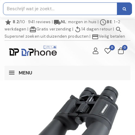
star
local_shipping
schedule
8.2
/10 · 941 reviews
|
NL
: morgen in huis
|
BE
: 1–2
redeem
replay
search
werkdagen
|
Gratis verzending
|
14 dagen retour
|
credit_card
Supersnel zoeken uit duizenden producten
|
Veilig betalen
0
0
MENU