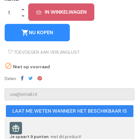
IN WINKELWAGEN
shopping_cart
NU KOPEN
TOEVOEGEN AAN VERLANGLIJST

Niet op voorraad
Delen
LAAT ME WETEN WANNEER HET BESCHIKBAAR IS
Je spaart
9
punten
met dit product!