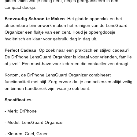
pincet. Alles wat je nodig hebt, netjes georganiseerd in één
compact doosje.
Eenvoudig Schoon te Maken
: Het gladde oppervlak en het
afneembare binnenwerk maken het reinigen van de LensGuard
Organizer een fluitje van een cent. Houd je opbergdoosje
hygiënisch en klaar voor gebruik, dag in dag uit.
Perfect Cadeau
: Op zoek naar een praktisch en stijlvol cadeau?
De DrPhone LensGuard Organizer is ideaal voor vrienden, familie
of jezelf. Een must-have voor iedereen die contactlenzen draagt.
Kortom, de DrPhone LensGuard Organizer combineert
functionaliteit met stijl. Zorg ervoor dat je contactlenzen altijd veilig
en binnen handbereik zijn, waar je ook bent.
Specificaties
:
- Merk: DrPhone
- Model: LensGuard Organizer
- Kleuren: Geel, Groen