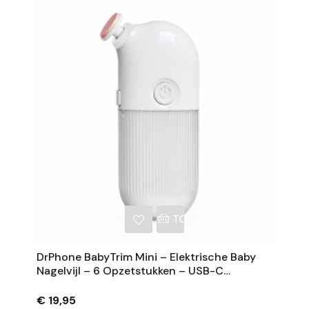
NKELWAGEN
TOEVOEGEN AAN WINKE
DrPhone BabyTrim Mini – Elektrische Baby
Nagelvijl – 6 Opzetstukken – USB-C
Oplaadbaar – Wit – Compact En
Lichtgewicht
€ 19,95