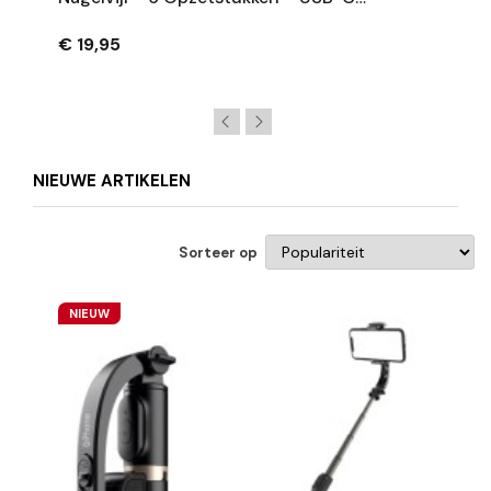
Oplaadbaar – Wit – Compact En
Lichtgewicht
€ 19,95
NIEUWE ARTIKELEN
Sorteer op
NIEUW