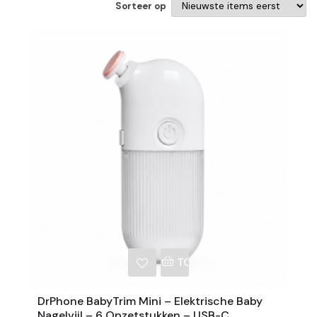
Sorteer op
NKELWAGEN
TOEVOEGEN AAN WINKE
DrPhone BabyTrim Mini – Elektrische Baby
Nagelvijl – 6 Opzetstukken – USB-C