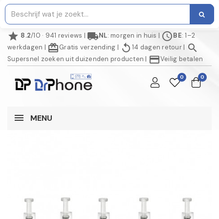
star
local_shipping
schedule
8.2
/10 · 941 reviews
|
NL
: morgen in huis
|
BE
: 1–2
redeem
replay
search
werkdagen
|
Gratis verzending
|
14 dagen retour
|
credit_card
Supersnel zoeken uit duizenden producten
|
Veilig betalen
0
0
MENU
AANBIEDING!
NIET OP VOORRAAD