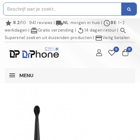
star
local_shipping
schedule
8.2
/10 · 941 reviews
|
NL
: morgen in huis
|
BE
: 1–2
redeem
replay
search
werkdagen
|
Gratis verzending
|
14 dagen retour
|
credit_card
Supersnel zoeken uit duizenden producten
|
Veilig betalen
0
0
MENU
NIET OP VOORRAAD