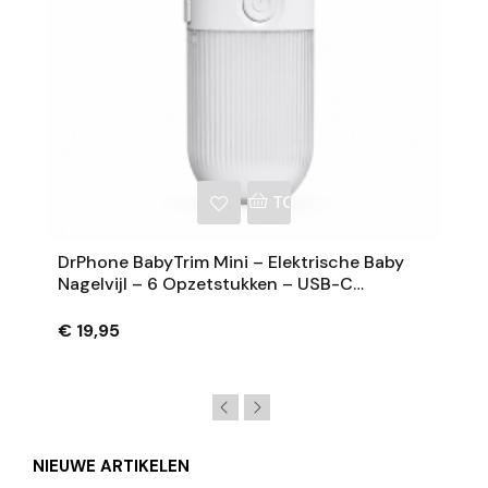
NKELWAGEN
TOEVOEGEN AAN WINKE
DrPhone BabyTrim Mini – Elektrische Baby
Nagelvijl – 6 Opzetstukken – USB-C
Oplaadbaar – Wit – Compact En
Lichtgewicht
€ 19,95
NIEUWE ARTIKELEN