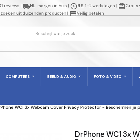
local_shipping
schedule
redeem
941 reviews
|
NL
: morgen in huis
|
BE
: 1–2 werkdagen
|
Gratis
credit_card
 zoeken uit duizenden producten
|
Veilig betalen
COMPUTERS
BEELD & AUDIO
FOTO & VIDEO
rPhone WC1 3x Webcam Cover Privacy Protector - Beschermen je p
DrPhone WC1 3x We