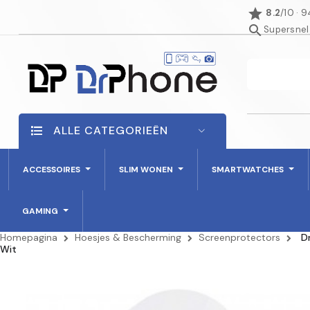
star
8.2
/10 · 
search
Supersnel
ALLE CATEGORIEËN
ACCESSOIRES
SLIM WONEN
SMARTWATCHES
GAMING
Homepagina
Hoesjes & Bescherming
Screenprotectors
D
Wit