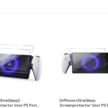
ltraGlass2
DrPhone UltraGlass
tector Voor PS Portal
Screenprotector Voor PS P