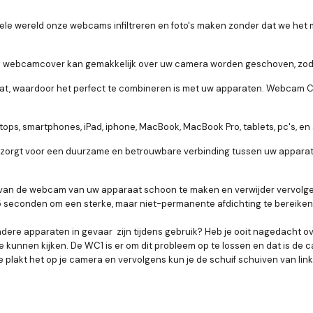
le wereld onze webcams infiltreren en foto's maken zonder dat we het
e webcamcover kan gemakkelijk over uw camera worden geschoven, zodat
, waardoor het perfect te combineren is met uw apparaten. Webcam Cover 
s, smartphones, iPad, iphone, MacBook, MacBook Pro, tablets, pc's, en a
l zorgt voor een duurzame en betrouwbare verbinding tussen uw appara
ak van de webcam van uw apparaat schoon te maken en verwijder vervol
 15 seconden om een ​​sterke, maar niet-permanente afdichting te bereik
ndere apparaten in gevaar zijn tijdens gebruik? Heb je ooit nagedacht o
e kunnen kijken. De WC1 is er om dit probleem op te lossen en dat is d
Je plakt het op je camera en vervolgens kun je de schuif schuiven van link