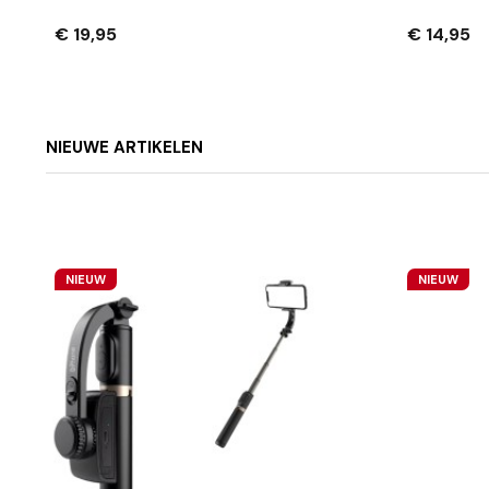
Compatibel Met Nintendo
- 9H Geha
Switch 2 – 2 Stuks
Transpara
€ 19,95
€ 14,95
NIEUWE ARTIKELEN
NIEUW
NIEUW