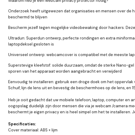
Waarom heb je een webcam privacy protector nodig?
Onderzoek heeft uitgewezen dat organisaties en mensen over de he
beschermd te blijven
Bescherm jezelf tegen mogelijke videobewaking door hackers. Dez
Ultradun: Superdun ontwerp, perfecte rondingen en extra miniformaat
laptopdeksel gesloten is
Universeel ontwerp: webcamcover is compatibel met de meeste laptop
Superstevige kleefstof: solide duurzaam, omdat de sterke Nano-ge
sporen van het apparaat worden aangebracht en verwijderd
Eenvoudig te installeren: gebruik een droge doek om het oppervl
Schuif, lijn de lens uit en bevestig de beschermhoes op de lens, en
Heb je ooit gedacht dat uw mobiele telefoon, laptop, computer en a
oogopslag duidelijk zijn door mensen die via je webcam /camera me
beschermt je eigen privacy en is heel simpel om het te installeren. 
Specificaties:
Cover materiaal: ABS + lijm