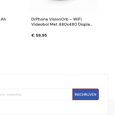
4Ah
DrPhone VisionOrb – WiFi
Videobol Met 480x480 Display
– Foto, Video En Audio – 100MB
– USB-C – Wit
€ 59,95
INSCHRIJVEN