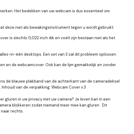
 merken. Het bedekken van uw webcam is dus essentieel om
 deze niet als bewakingsinstrument tegen u wordt gebruikt.
is slechts 0,022 inch dik en voelt zijn bestaan ​​niet als het
lles-in-één desktops. Een set van 3 zal dit probleem oplossen.
ten en de webcamcover. Ook kan de lijm gemakkelijk en zonder
gens de blauwe plakband van de achterkant van de cameradeksel
en. Inhoud van de verpakking: Webcam Cover x 3
ver gluren in uw privacy met uw camera? Je leven kan in een
e camera blokkeren zodat niemand meer mee kan gluren. Dit
 naar rechts.