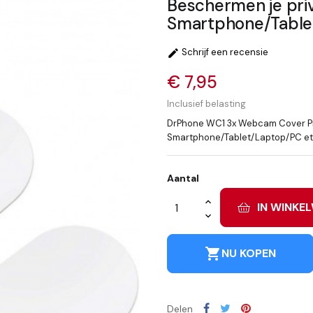
Beschermen je priv
Smartphone/Table
Schrijf een recensie

€ 7,95
Inclusief belasting
DrPhone WC1 3x Webcam Cover Pri
Smartphone/Tablet/Laptop/PC et
Aantal
IN WINKE
shopping_cart
NU KOPEN
Delen