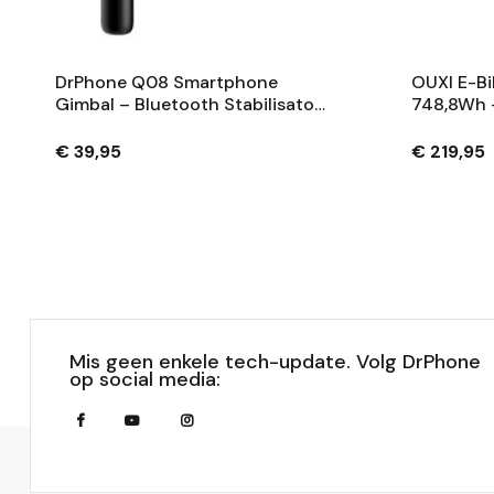
DrPhone Q08 Smartphone
OUXI E-Bi
Gimbal – Bluetooth Stabilisator
748,8Wh 
Met Tripod En 360° Rotatie -
Fietsaccu
Zwart
Sleutels 
€ 39,95
€ 219,95
Mis geen enkele tech-update. Volg DrPhone
op social media: