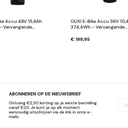
ke Accu 48V 15,6Ah
OUXI E-Bike Accu 36V 10,
– Vervangende
374,4Wh – Vervangende
 Met Slot En 2
Fietsaccu Met Slot En 2
– Zwart
Sleutels – Zwart
€ 199,95
ABONNEREN OP DE NIEUWSBRIEF
Ontvang €2,50 korting op je eerste bestelling
vanaf €20. Je kunt je op elk moment
eenvoudig uitschrijven via de link in onze e-
mails.