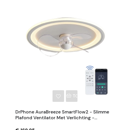
NKELWAGEN
TOEVOEGEN AAN WINKE
DrPhone AuraBreeze SmartFlow2 - Slimme
Plafond Ventilator Met Verlichting -
Afstandsbediening - 52CM - Wit / Warm /
LED