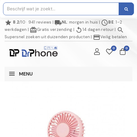
star
local_shipping
schedule
8.2
/10 · 941 reviews
|
NL
: morgen in huis
|
BE
: 1–2
redeem
replay
search
werkdagen
|
Gratis verzending
|
14 dagen retour
|
credit_card
Supersnel zoeken uit duizenden producten
|
Veilig betalen
0
0
MENU
NIET OP VOORRAAD