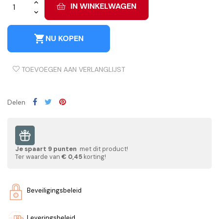
IN WINKELWAGEN
shopping_cart
NU KOPEN
TOEVOEGEN AAN VERLANGLIJST
Delen
Je spaart
9
punten
met dit product!
Ter waarde van
€ 0,45
korting!
Beveiligingsbeleid
Leveringsbeleid