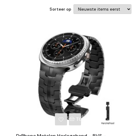
Sorteer op
NKELWAGEN
TOEVOEGEN AAN WINKE
DrPhone Metalen Horlogeband – RVS –