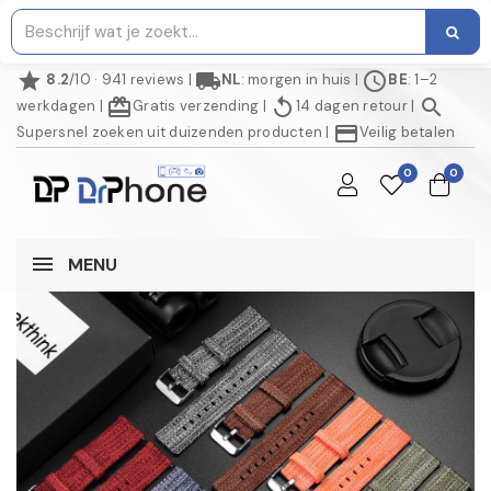
star
local_shipping
schedule
8.2
/10 · 941 reviews
|
NL
: morgen in huis
|
BE
: 1–2
redeem
replay
search
werkdagen
|
Gratis verzending
|
14 dagen retour
|
credit_card
Supersnel zoeken uit duizenden producten
|
Veilig betalen
0
0
MENU
NIET OP VOORRAAD