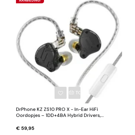
AANBIEDING!
NKELWAGEN
TOEVOEGEN AAN WINKE
DrPhone KZ ZS10 PRO X - In-Ear HiFi
Oordopjes – 1DD+4BA Hybrid Drivers,
0.75mm 2-Pin Kabel, 3.5mm Jack –
Audiofiele Koptelefoon
€ 59,95