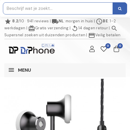
star
local_shipping
schedule
8.2
/10 · 941 reviews
|
NL
: morgen in huis
|
BE
: 1–2
redeem
replay
search
werkdagen
|
Gratis verzending
|
14 dagen retour
|
credit_card
Supersnel zoeken uit duizenden producten
|
Veilig betalen
0
0
MENU
AANBIEDING!
NIET OP VOORRAAD