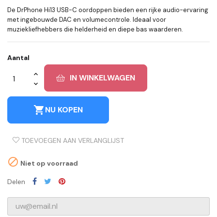
De DrPhone Hi13 USB-C oordoppen bieden een rijke audio-ervaring
met ingebouwde DAC en volumecontrole. Ideaal voor
muziekliefhebbers die helderheid en diepe bas waarderen.
Aantal
IN WINKELWAGEN
shopping_cart
NU KOPEN
TOEVOEGEN AAN VERLANGLIJST

Niet op voorraad
Delen