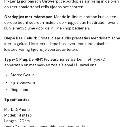
In-Ear Ergonomisch Ontwerp:
de oordopjes zijn veilig in de oren
en zeer comfortabel zelfs tijdens het sporten.
Oordopjes met microfoon:
Met de In-line microfoon kun je een
oproep beantwoorden middels de knopjes aan het draad. Tevens
kun je het volume door de in-line knop bedienen.
Diepe Bas Geluid:
Crystal clear audio prestaties met dynamische
stereo geluid. Het sterke diepe bas levert een fantastische
luisterervaring tijdens je sportactiviteiten.
Type-C Plug:
De HIFIX Pro earphones werken met Type-C
apparaten en met merken zoals Xiaomi / Huawei enz.
Stereo Geluid
Fijne pasvorm
Diepe bas
Specificaties:
Merk: DrPhone
Model: HiFiX Pro
Lengte: 120cm
Type-C oordoppen compatibel systeem: android