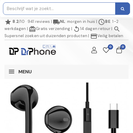
star
local_shipping
schedule
8.2
/10 · 941 reviews
|
NL
: morgen in huis
|
BE
: 1–2
redeem
replay
search
werkdagen
|
Gratis verzending
|
14 dagen retour
|
credit_card
Supersnel zoeken uit duizenden producten
|
Veilig betalen
0
0
MENU