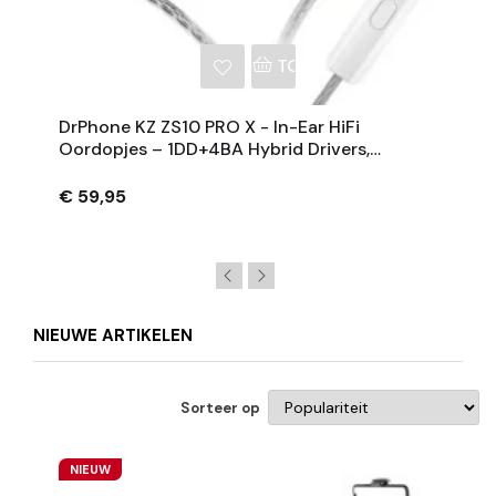
NKELWAGEN
TOEVOEGEN AAN WINKE
DrPhone KZ ZS10 PRO X - In-Ear HiFi
Oordopjes – 1DD+4BA Hybrid Drivers,
0.75mm 2-Pin Kabel, 3.5mm Jack –
Audiofiele Koptelefoon
€ 59,95
NIEUWE ARTIKELEN
Sorteer op
NIEUW