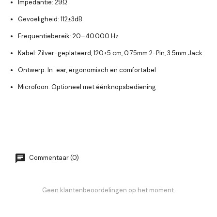
Impedantie:
29Ω
Gevoeligheid:
112±3dB
Frequentiebereik:
20–40.000 Hz
Kabel:
Zilver-geplateerd, 120±5 cm, 0.75mm 2-Pin, 3.5mm Jack
Ontwerp:
In-ear, ergonomisch en comfortabel
Microfoon:
Optioneel met éénknopsbediening
Commentaar (0)
Geen klantenbeoordelingen op het moment.