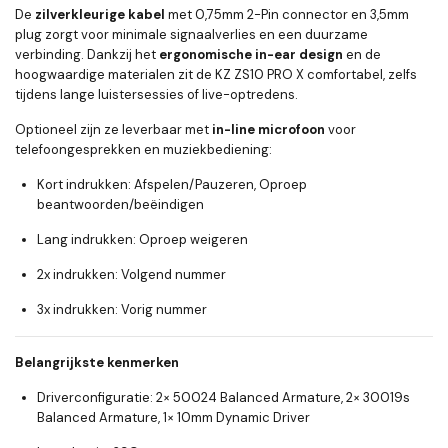
De
zilverkleurige kabel
met 0,75mm 2-Pin connector en 3,5mm
plug zorgt voor minimale signaalverlies en een duurzame
verbinding. Dankzij het
ergonomische in-ear design
en de
hoogwaardige materialen zit de KZ ZS10 PRO X comfortabel, zelfs
tijdens lange luistersessies of live-optredens.
Optioneel zijn ze leverbaar met
in-line microfoon
voor
telefoongesprekken en muziekbediening:
Kort indrukken
: Afspelen/Pauzeren, Oproep
beantwoorden/beëindigen
Lang indrukken
: Oproep weigeren
2x indrukken
: Volgend nummer
3x indrukken
: Vorig nummer
Belangrijkste kenmerken
Driverconfiguratie:
2× 50024 Balanced Armature, 2× 30019s
Balanced Armature, 1× 10mm Dynamic Driver