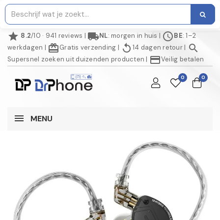
star
local_shipping
schedule
8.2
/10 · 941 reviews
|
NL
: morgen in huis
|
BE
: 1–2
redeem
replay
search
werkdagen
|
Gratis verzending
|
14 dagen retour
|
credit_card
Supersnel zoeken uit duizenden producten
|
Veilig betalen
0
0
MENU
AANBIEDING!