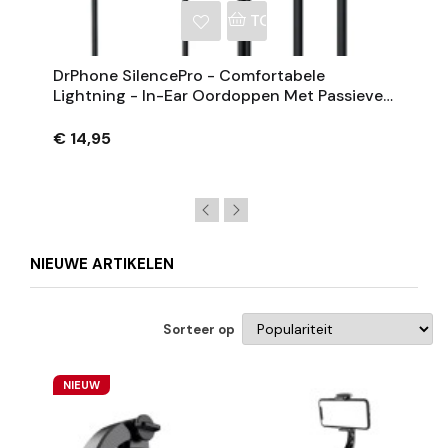
NKELWAGEN
TOEVOEGEN AAN WINKE
DrPhone SilencePro - Comfortabele
Lightning - In-Ear Oordoppen Met Passieve
Ruisonderdrukking En Kristalhelder Geluid
Zwart
€ 14,95
NIEUWE ARTIKELEN
Sorteer op
NIEUW